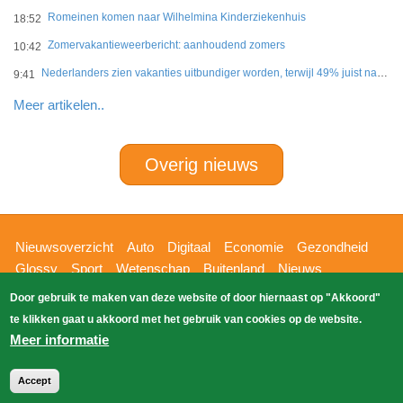
Romeinen komen naar Wilhelmina Kinderziekenhuis
18:52
Zomervakantieweerbericht: aanhoudend zomers
10:42
Nederlanders zien vakanties uitbundiger worden, terwijl 49% juist naar eenvoud verlangt
9:41
Meer artikelen..
Overig nieuws
Hoofdnavigatie
Nieuwsoverzicht
Auto
Digitaal
Economie
Gezondheid
Glossy
Sport
Wetenschap
Buitenland
Nieuws
Bizzpress
Blik op 112
Provincies
Weekoverzicht
Door gebruik te maken van deze website of door hiernaast op "Akkoord"
Copyright Blik Op Nieuws 2026
gehost
Zoeken
te klikken gaat u akkoord met het gebruik van cookies op de website.
EK-Media.nl
door
Meer informatie
Accept