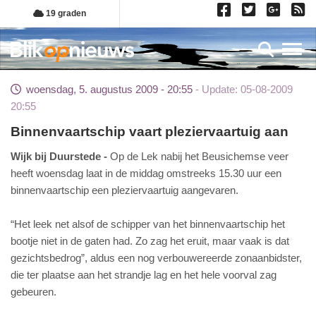
Overslaan
19 graden
en
naar
Toggl
de
inhoud
woensdag, 5. augustus 2009 - 20:55
Update: 05-08-2009
gaan
20:55
Binnenvaartschip vaart pleziervaartuig aan
Wijk bij Duurstede
Op de Lek nabij het Beusichemse veer
heeft woensdag laat in de middag omstreeks 15.30 uur een
binnenvaartschip een pleziervaartuig aangevaren.
“Het leek net alsof de schipper van het binnenvaartschip het
bootje niet in de gaten had. Zo zag het eruit, maar vaak is dat
gezichtsbedrog”, aldus een nog verbouwereerde zonaanbidster,
die ter plaatse aan het strandje lag en het hele voorval zag
gebeuren.