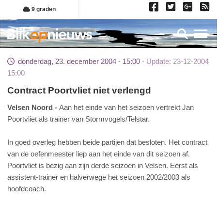
Overslaan
9 graden
en
naar
Toggl
de
inhoud
donderdag, 23. december 2004 - 15:00
Update: 23-12-2004
gaan
15:00
Contract Poortvliet niet verlengd
Velsen Noord
Aan het einde van het seizoen vertrekt Jan
Poortvliet als trainer van Stormvogels/Telstar.
In goed overleg hebben beide partijen dat besloten. Het contract
van de oefenmeester liep aan het einde van dit seizoen af.
Poortvliet is bezig aan zijn derde seizoen in Velsen. Eerst als
assistent-trainer en halverwege het seizoen 2002/2003 als
hoofdcoach.