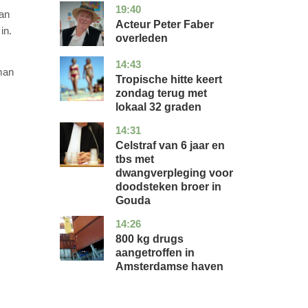
19:40
noord-
glossy
van
holland
Acteur Peter Faber
in.
overleden
14:43
utrecht
nieuws
man
Tropische hitte keert
zondag terug met
lokaal 32 graden
14:31
zuid-
nieuws
holland
Celstraf van 6 jaar en
tbs met
dwangverpleging voor
doodsteken broer in
Gouda
14:26
noord-
nieuws
holland
800 kg drugs
aangetroffen in
Amsterdamse haven