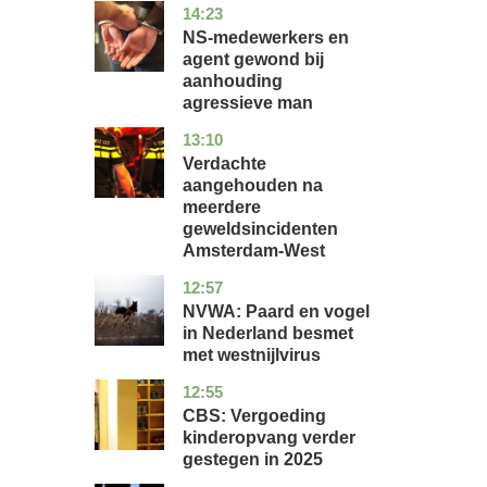
14:23
flevoland
nieuws
NS-medewerkers en
agent gewond bij
aanhouding
agressieve man
13:10
noord-
nieuws
holland
Verdachte
aangehouden na
meerdere
geweldsincidenten
Amsterdam-West
12:57
utrecht
nieuws
NVWA: Paard en vogel
in Nederland besmet
met westnijlvirus
12:55
zuid-
economie
holland
CBS: Vergoeding
kinderopvang verder
gestegen in 2025