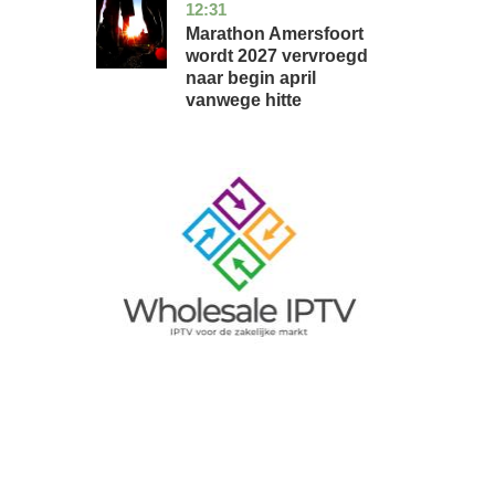
12:31
utrecht
nieuws
Marathon Amersfoort
wordt 2027 vervroegd
naar begin april
vanwege hitte
Image