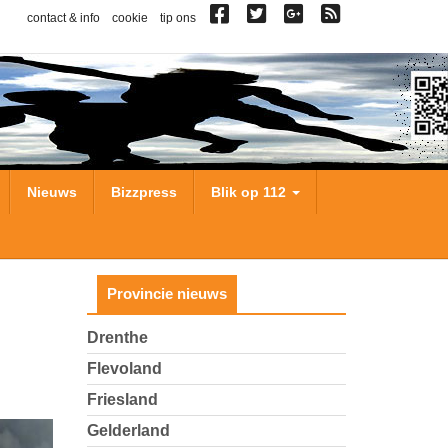
contact & info
cookie
tip ons
Nieuws
Bizzpress
Blik op 112
Provincie nieuws
Drenthe
Flevoland
Friesland
Gelderland