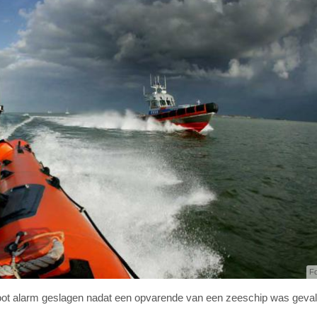
F
t alarm geslagen nadat een opvarende van een zeeschip was geval