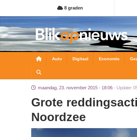
Overslaan
8 graden
en
naar
de
inhoud
gaan
Hoofdnavigatie
Auto
Digitaal
Economie
Ge
maandag, 23. november 2015 - 18:06
Update: 0
Grote reddingsactie na man overboord op
Noordzee