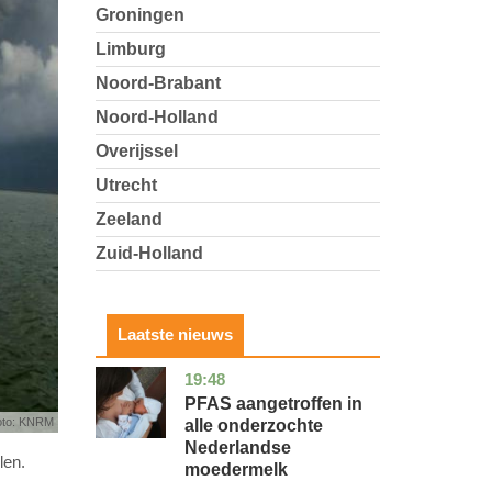
Groningen
Limburg
Noord-Brabant
Noord-Holland
Overijssel
Utrecht
Zeeland
Zuid-Holland
Laatste nieuws
19:48
utrecht
gezondheid
PFAS aangetroffen in
oto: KNRM
alle onderzochte
Nederlandse
len.
moedermelk