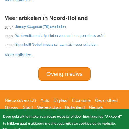
Meer artikelen in Noord-Holland
Jerney Kaagman (79) overleden
20:57
Waterwolftunnel afgesloten voor aanbrengen nieuw asfalt
12:59
Bijna helft Nederlanders schaamt zich voor schulden
12:56
Meer artikelen..
Overig nieuws
Hoofdnavigatie
Nieuwsoverzicht
Auto
Digitaal
Economie
Gezondheid
Glossy
Sport
Wetenschap
Buitenland
Nieuws
Bizzpress
Blik op 112
Provincies
Weekoverzicht
Door gebruik te maken van deze website of door hiernaast op "Akkoord"
Copyright Blik Op Nieuws 2026
gehost
Zoeken
te klikken gaat u akkoord met het gebruik van cookies op de website.
EK-Media.nl