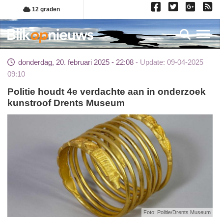
Overslaan
12 graden
en
naar
Toggl
de
inhoud
donderdag, 20. februari 2025 - 22:08
Update: 09-04-2025
gaan
09:10
Politie houdt 4e verdachte aan in onderzoek
kunstroof Drents Museum
Foto: Politie/Drents Museum