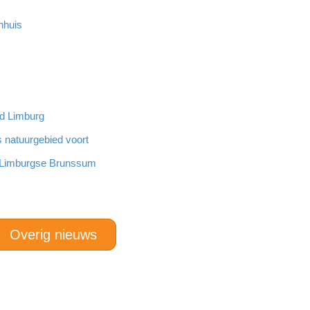
nhuis
nd Limburg
s natuurgebied voort
n Limburgse Brunssum
Overig nieuws