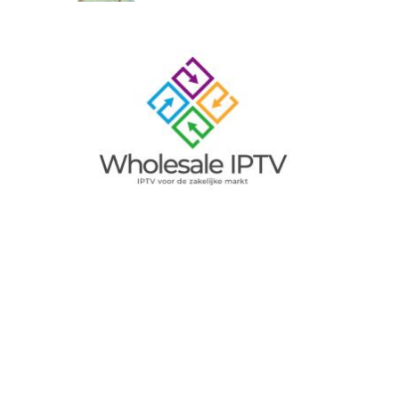
Image