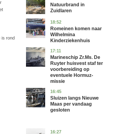
r
Natuurbrand in
et
Zuidlaren
18:52
utrecht
nieuws
Romeinen komen naar
Wilhelmina
 is rond
Kinderziekenhuis
17:11
zuid-
nieuws
holland
Marineschip Zr.Ms. De
Ruyter huisvest staf ter
voorbereiding op
eventuele Hormuz-
missie
16:45
zuid-
nieuws
holland
Sluizen langs Nieuwe
Maas per vandaag
gesloten
16:27
limburg
nieuws