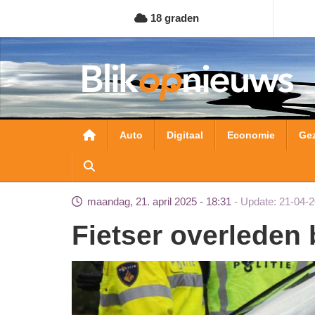
Overslaan
18 graden
en
naar
de
inhoud
gaan
Hoofdnavigatie
Auto
Digitaal
Economie
Ge
maandag, 21. april 2025 - 18:31
Update: 21-04-2
Fietser overleden