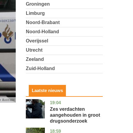
Groningen
Limburg
Noord-Brabant
Noord-Holland
Overijssel
Utrecht
Zeeland
Zuid-Holland
Laatste nieuws
 illustratie
19:04
zuid-
nieuws
holland
Zes verdachten
aangehouden in groot
drugsonderzoek
18:59
drenthe
nieuws