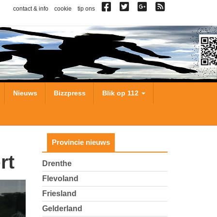
contact & info
cookie
tip ons
Nieuws
Bizzpress
Blik op 112
Provincie nieuws
rt
Drenthe
Flevoland
Friesland
Gelderland