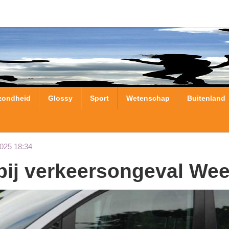
zondheid
Glossy
Sport
Wetenschap
Buitenland
025 18:34
 bij verkeersongeval Wee