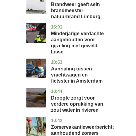
Brandweer geeft sein
brandmeester
natuurbrand Limburg
16:01
zuid-
nieuws
holland
Minderjarige verdachte
aangehouden voor
gijzeling met geweld
Lisse
10:53
noord-
nieuws
holland
Aanrijding tussen
vrachtwagen en
fietsster in Amsterdam
10:44
gelderland
nieuws
Droogte zorgt voor
verdere oprukking van
zout water in rivieren
10:42
utrecht
nieuws
Zomervakantieweerbericht:
aanhoudend zomers