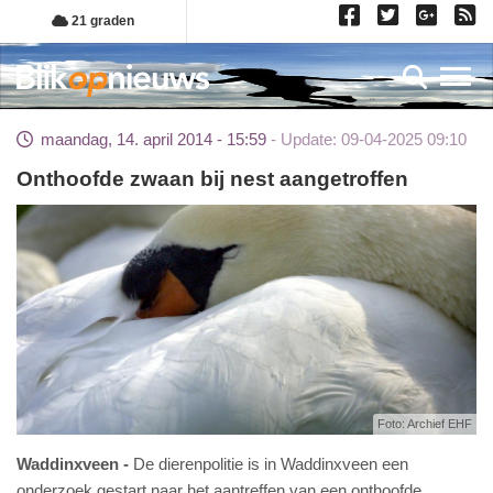
Overslaan
21 graden
en
naar
Toggl
de
inhoud
maandag, 14. april 2014 - 15:59
Update: 09-04-2025 09:10
gaan
Onthoofde zwaan bij nest aangetroffen
Foto: Archief EHF
Waddinxveen
De dierenpolitie is in Waddinxveen een
onderzoek gestart naar het aantreffen van een onthoofde