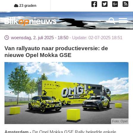
Overslaan
23 graden
en
naar
Toggl
de
inhoud
woensdag, 2. juli 2025 - 18:50
Update: 02-07-2025 18:51
gaan
Van rallyauto naar productieversie: de
nieuwe Opel Mokka GSE
Foto: Opel
Amsterdam
De Opel Mokka GSE Rally beleefde enkele