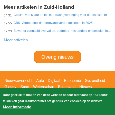
Meer artikelen in Zuid-Holland
Celstraf van 6 jaar en tbs met dwangverpleging voor doodsteken broer in Gouda
14:31
CBS: Vergoeding kinderopvang verder gestegen in 2025
12:55
Bewoner vannacht overvallen, bedreigd, mishandeld en bestolen in Leidschendam
12:23
Meer artikelen..
Overig nieuws
Hoofdnavigatie
Nieuwsoverzicht
Auto
Digitaal
Economie
Gezondheid
Glossy
Sport
Wetenschap
Buitenland
Nieuws
Bizzpress
Blik op 112
Provincies
Weekoverzicht
Door gebruik te maken van deze website of door hiernaast op "Akkoord"
Copyright Blik Op Nieuws 2026
gehost
Zoeken
te klikken gaat u akkoord met het gebruik van cookies op de website.
EK-Media.nl
door
Meer informatie