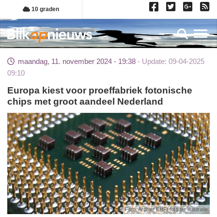
Overslaan
10 graden
en
naar
Toggl
de
inhoud
maandag, 11. november 2024 - 19:38
Update: 09-04-2025
gaan
09:10
Europa kiest voor proeffabriek fotonische
chips met groot aandeel Nederland
Foto: Archief EHF/ foto ter illustratie