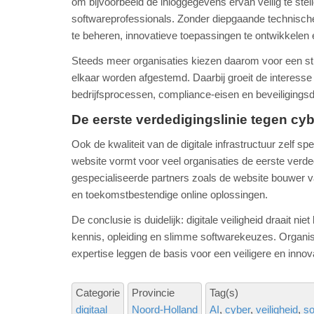
om bijvoorbeeld de inloggegevens ervan veilig te stel
softwareprofessionals. Zonder diepgaande technische 
te beheren, innovatieve toepassingen te ontwikkelen 
Steeds meer organisaties kiezen daarom voor een stra
elkaar worden afgestemd. Daarbij groeit de interesse
bedrijfsprocessen, compliance-eisen en beveiligingsd
De eerste verdedigingslinie tegen cy
Ook de kwaliteit van de digitale infrastructuur zelf s
website vormt voor veel organisaties de eerste verde
gespecialiseerde partners zoals de website bouwer v
en toekomstbestendige online oplossingen.
De conclusie is duidelijk: digitale veiligheid draait n
kennis, opleiding en slimme softwarekeuzes. Organis
expertise leggen de basis voor een veiligere en innov
Categorie
Provincie
Tag(s)
digitaal
Noord-Holland
AI
cyber
veiligheid
so