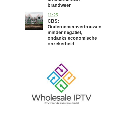
brandweer
11:25
zuid-
economie
holland
CBS:
Ondernemersvertrouwen
minder negatief,
ondanks economische
onzekerheid
Image