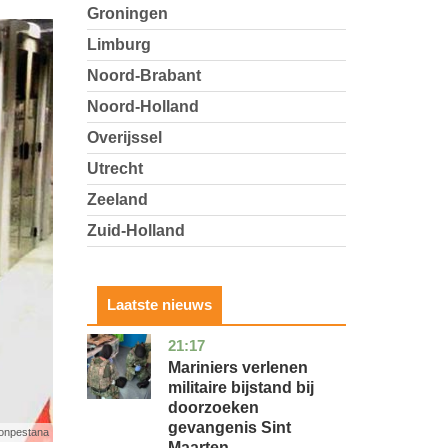
Groningen
Limburg
Noord-Brabant
Noord-Holland
Overijssel
Utrecht
Zeeland
Zuid-Holland
Laatste nieuws
21:17
buitenland
Mariniers verlenen
militaire bijstand bij
doorzoeken
gevangenis Sint
tonpestana
Maarten