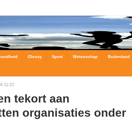
zondheid
Glossy
Sport
Wetenschap
Buitenland
6 11:21
tten organisaties onder