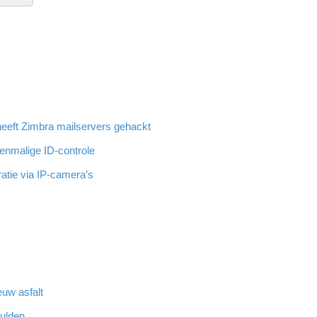
eeft Zimbra mailservers gehackt
eenmalige ID-controle
atie via IP-camera’s
euw asfalt
hulden