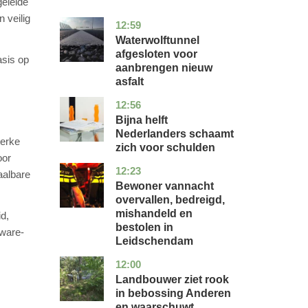
geleide
 veilig
12:59
noord-
nieuws
holland
Waterwolftunnel
afgesloten voor
asis op
aanbrengen nieuw
asfalt
12:56
noord-
economie
holland
Bijna helft
Nederlanders schaamt
terke
zich voor schulden
oor
12:23
zuid-
nieuws
aalbare
holland
Bewoner vannacht
overvallen, bedreigd,
mishandeld en
id,
bestolen in
tware-
Leidschendam
12:00
drenthe
nieuws
Landbouwer ziet rook
in bebossing Anderen
en waarschuwt