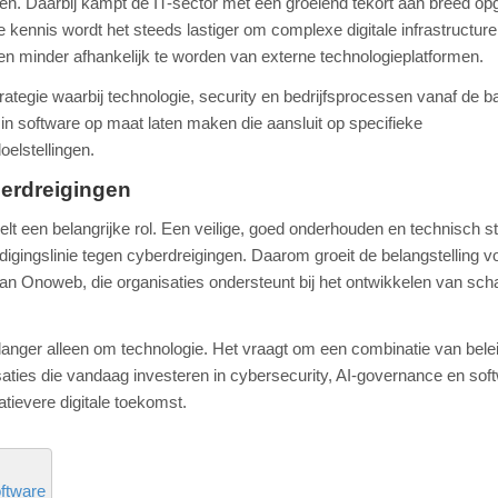
len. Daarbij kampt de IT-sector met een groeiend tekort aan breed op
kennis wordt het steeds lastiger om complexe digitale infrastructuren
en minder afhankelijk te worden van externe technologieplatformen.
tegie waarbij technologie, security en bedrijfsprocessen vanaf de b
 in software op maat laten maken die aansluit op specifieke
oelstellingen.
berdreigingen
peelt een belangrijke rol. Een veilige, goed onderhouden en technisch s
digingslinie tegen cyberdreigingen. Daarom groeit de belangstelling v
an Onoweb, die organisaties ondersteunt bij het ontwikkelen van sch
iet langer alleen om technologie. Het vraagt om een combinatie van bele
aties die vandaag investeren in cybersecurity, AI-governance en sof
atievere digitale toekomst.
ftware