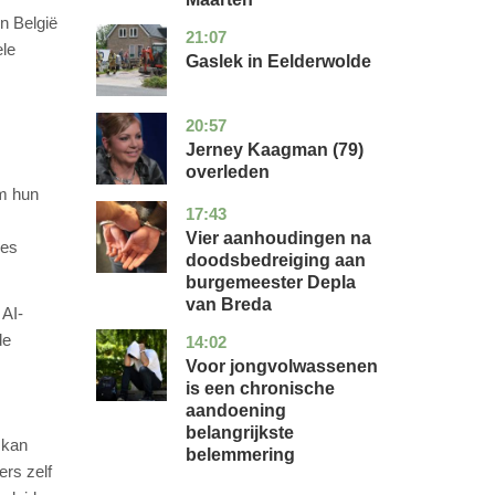
n België
21:07
drenthe
nieuws
ele
Gaslek in Eelderwolde
20:57
noord-
glossy
holland
Jerney Kaagman (79)
overleden
om hun
17:43
noord-
nieuws
brabant
Vier aanhoudingen na
ies
doodsbedreiging aan
burgemeester Depla
van Breda
 AI-
de
14:02
utrecht
gezondheid
Voor jongvolwassenen
is een chronische
aandoening
belangrijkste
 kan
belemmering
ers zelf