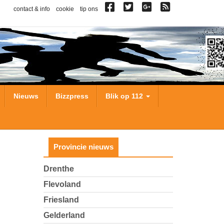
contact & info
cookie
tip ons
Nieuws
Bizzpress
Blik op 112
Provincie nieuws
Drenthe
Flevoland
Friesland
Gelderland