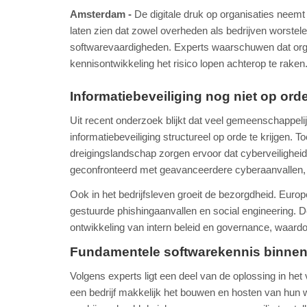
Amsterdam
De digitale druk op organisaties neem
laten zien dat zowel overheden als bedrijven worstel
softwarevaardigheden. Experts waarschuwen dat organi
kennisontwikkeling het risico lopen achterop te raken
Informatiebeveiliging nog niet op ord
Uit recent onderzoek blijkt dat veel gemeenschappel
informatiebeveiliging structureel op orde te krijgen
dreigingslandschap zorgen ervoor dat cyberveiligheid 
geconfronteerd met geavanceerdere cyberaanvallen, wa
Ook in het bedrijfsleven groeit de bezorgdheid. Eur
gestuurde phishingaanvallen en social engineering. D
ontwikkeling van intern beleid en governance, waardo
Fundamentele softwarekennis binnen 
Volgens experts ligt een deel van de oplossing in he
een bedrijf makkelijk het bouwen en hosten van hun w