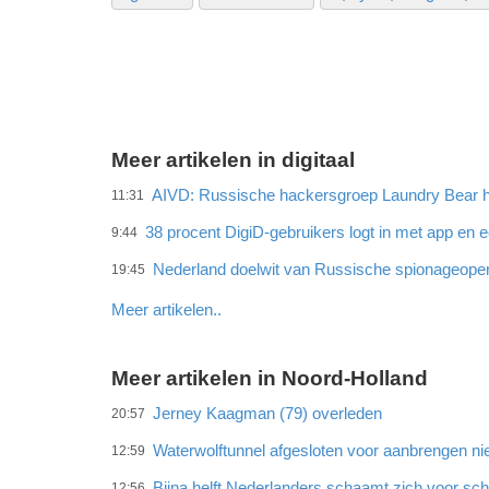
Meer artikelen in digitaal
AIVD: Russische hackersgroep Laundry Bear h
11:31
38 procent DigiD-gebruikers logt in met app en 
9:44
Nederland doelwit van Russische spionageoper
19:45
Meer artikelen..
Meer artikelen in Noord-Holland
Jerney Kaagman (79) overleden
20:57
Waterwolftunnel afgesloten voor aanbrengen ni
12:59
Bijna helft Nederlanders schaamt zich voor sc
12:56