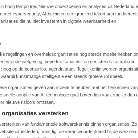
t in hoog tempo toe. Nieuwe onderzoeken en analyses uit Nederland e
en met cybersecurity, AI-beleid en een groeiend tekort aan fundament
saties die nu niet investeren in digitale weerbaarheid en
.
e
ijke regelingen en overheidsorganisaties nog steeds moeite hebben 
. Toenemende wetgeving, beperkte capaciteit en een steeds complexer
hoog op de bestuurlijke agenda staat. Tegelijkertijd worden organisat
arbij kunstmatige intelligentie een steeds grotere rol speelt.
opese organisaties geven aan moeite te hebben met het herkennen van
e snelle adoptie van AI-technologie gaat bovendien vaak sneller dan 
or nieuwe risico’s ontstaan.
organisaties versterken
t versterken van fundamentele softwarekennis binnen organisaties. Zo
ebsite uitbesteden, maar ligt de verantwoordelijkheid bij de werknem