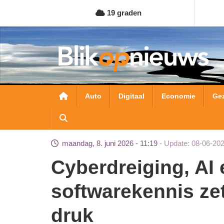
Overslaan
19 graden
en
naar
de
inhoud
gaan
Hoofdnavigatie
Auto
Digitaal
Economie
Ge
maandag, 8. juni 2026 - 11:19
Update: 08-06-202
Cyberdreiging, AI en tekort aan
softwarekennis ze
druk