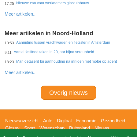
Nieuwe cao voor werknemers glastuinbouw
17:25
Meer artikelen..
Meer artikelen in Noord-Holland
Aanrijding tussen vrachtwagen en fietsster in Amsterdam
10:53
Aantal fastfoodzaken in 20 jaar bijna verdubbeld
9:11
Man getaserd bij aanhouding na inrijden met motor op agent
18:23
Meer artikelen..
Overig nieuws
Hoofdnavigatie
Nieuwsoverzicht
Auto
Digitaal
Economie
Gezondheid
Glossy
Sport
Wetenschap
Buitenland
Nieuws
Bizzpress
Blik op 112
Provincies
Weekoverzicht