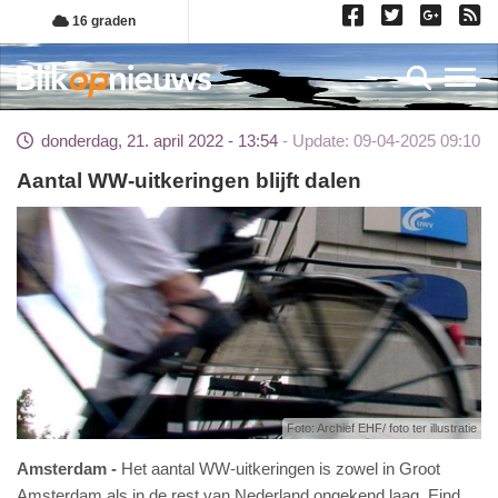
Overslaan
16 graden
en
naar
Toggl
de
inhoud
donderdag, 21. april 2022 - 13:54
Update: 09-04-2025 09:10
gaan
Aantal WW-uitkeringen blijft dalen
Foto: Archief EHF/ foto ter illustratie
Amsterdam
Het aantal WW-uitkeringen is zowel in Groot
Amsterdam als in de rest van Nederland ongekend laag. Eind