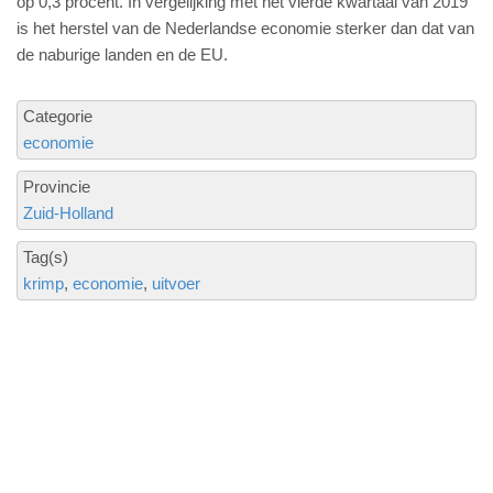
op 0,3 procent. In vergelijking met het vierde kwartaal van 2019
is het herstel van de Nederlandse economie sterker dan dat van
de naburige landen en de EU.
Categorie
economie
Provincie
Zuid-Holland
Tag(s)
krimp
economie
uitvoer