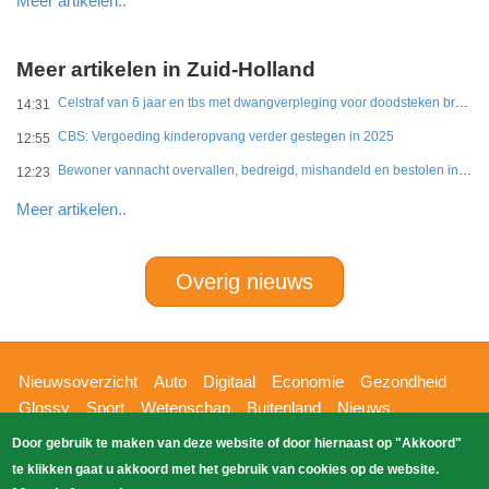
Meer artikelen..
Meer artikelen in Zuid-Holland
Celstraf van 6 jaar en tbs met dwangverpleging voor doodsteken broer in Gouda
14:31
CBS: Vergoeding kinderopvang verder gestegen in 2025
12:55
Bewoner vannacht overvallen, bedreigd, mishandeld en bestolen in Leidschendam
12:23
Meer artikelen..
Overig nieuws
Hoofdnavigatie
Nieuwsoverzicht
Auto
Digitaal
Economie
Gezondheid
Glossy
Sport
Wetenschap
Buitenland
Nieuws
Bizzpress
Blik op 112
Provincies
Weekoverzicht
Door gebruik te maken van deze website of door hiernaast op "Akkoord"
Copyright Blik Op Nieuws 2026
gehost
Zoeken
te klikken gaat u akkoord met het gebruik van cookies op de website.
EK-Media.nl