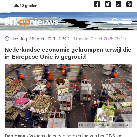
Overslaan
12 graden
en
naar
Toggl
de
inhoud
dinsdag, 16. mei 2023 - 22:21
Update: 09-04-2025 09:10
gaan
Nederlandse economie gekrompen terwijl die
in Europese Unie is gegroeid
Foto: Archief EHF/ foto ter illustratie
Den Haag
Volgens de eerste berekening van het CBS, op