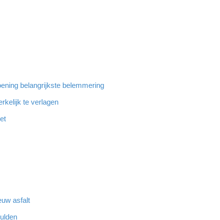
ening belangrijkste belemmering
rkelijk te verlagen
et
euw asfalt
hulden