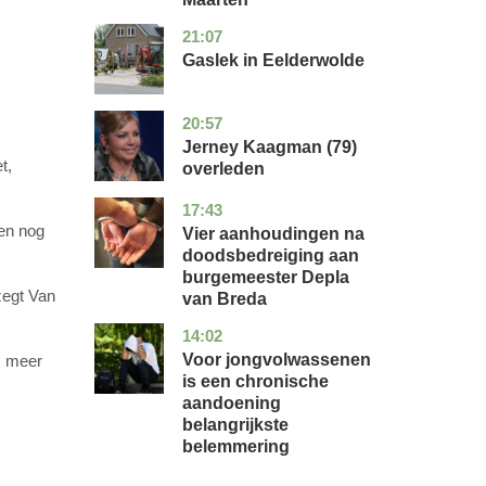
21:07
drenthe
nieuws
Gaslek in Eelderwolde
20:57
noord-
glossy
holland
Jerney Kaagman (79)
t,
overleden
17:43
noord-
nieuws
brabant
gen nog
Vier aanhoudingen na
doodsbedreiging aan
burgemeester Depla
zegt Van
van Breda
14:02
utrecht
gezondheid
Voor jongvolwassenen
is meer
is een chronische
aandoening
belangrijkste
belemmering