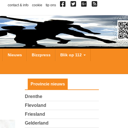
contact & info
cookie
tip ons
Nieuws
Bizzpress
Blik op 112
Provincie nieuws
Drenthe
Flevoland
Friesland
Gelderland