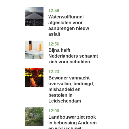
12:59
noord-
nieuws
holland
Waterwolftunnel
afgesloten voor
aanbrengen nieuw
asfalt
12:56
noord-
economie
holland
Bijna helft
Nederlanders schaamt
zich voor schulden
12:23
zuid-
nieuws
holland
Bewoner vannacht
overvallen, bedreigd,
mishandeld en
bestolen in
Leidschendam
12:00
drenthe
nieuws
Landbouwer ziet rook
in bebossing Anderen
en waarschuwt