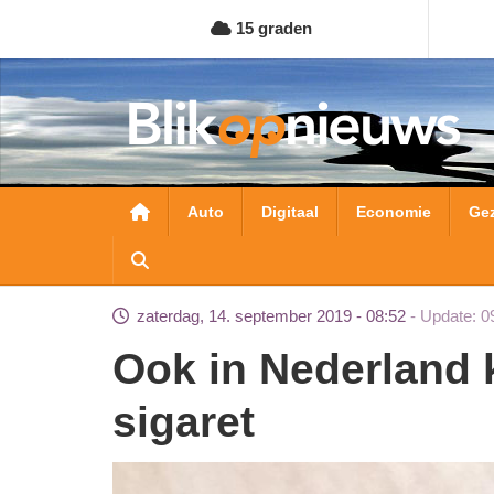
Overslaan
15 graden
en
naar
de
inhoud
gaan
Hoofdnavigatie
Auto
Digitaal
Economie
Ge
zaterdag, 14. september 2019 - 08:52
Update: 0
Ook in Nederland klachten na gebruik E-
sigaret