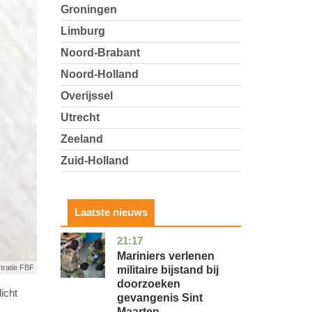
Groningen
Limburg
Noord-Brabant
Noord-Holland
Overijssel
Utrecht
Zeeland
Zuid-Holland
Laatste nieuws
21:17
buitenland
Mariniers verlenen
stratie FBF
militaire bijstand bij
doorzoeken
icht
gevangenis Sint
Maarten