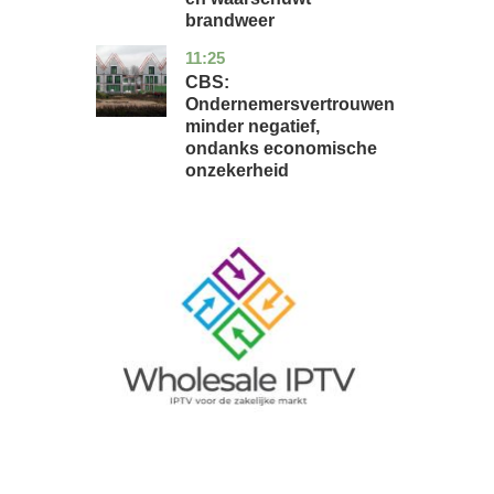
brandweer
11:25
zuid-
economie
holland
CBS:
Ondernemersvertrouwen
minder negatief,
ondanks economische
onzekerheid
Image