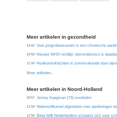
Meer artikelen in gezondheid
Voor jongvolwassenen is een chronische aando
14:02
Nieuwe WHO-richtlijn: dementierisico is daadwe
18:59
Hooikoortsklachten in zomervakantie door bijvo
11:39
Meer artikelen..
Meer artikelen in Noord-Holland
Jerney Kaagman (79) overleden
20:57
Waterwolftunnel afgesloten voor aanbrengen ni
12:59
Bijna helft Nederlanders schaamt zich voor sc
12:56