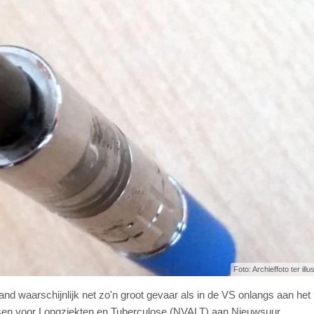
Foto: Archieffoto ter illu
and waarschijnlijk net zo'n groot gevaar als in de VS onlangs aan het l
sen voor Longziekten en Tuberculose (NVALT) aan Nieuwsuur.