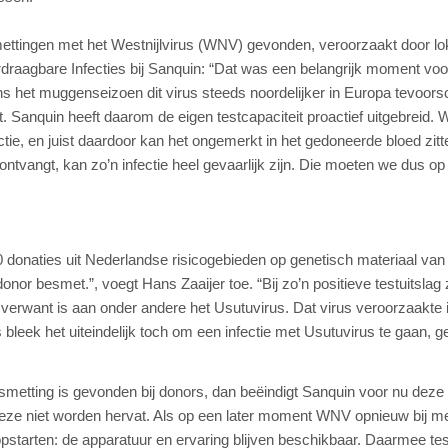
ettingen met het Westnijlvirus (WNV) gevonden, veroorzaakt door lo
draagbare Infecties bij Sanquin: “Dat was een belangrijk moment voo
ns het muggenseizoen dit virus steeds noordelijker in Europa tevoorsc
t. Sanquin heeft daarom de eigen testcapaciteit proactief uitgebreid. 
, en juist daardoor kan het ongemerkt in het gedoneerde bloed zitt
tvangt, kan zo’n infectie heel gevaarlijk zijn. Die moeten we dus op t
 donaties uit Nederlandse risicogebieden op genetisch materiaal van
or besmet.”, voegt Hans Zaaijer toe. “Bij zo’n positieve testuitslag z
erwant is aan onder andere het Usutuvirus. Dat virus veroorzaakte 
 bleek het uiteindelijk toch om een infectie met Usutuvirus te gaan, g
etting is gevonden bij donors, dan beëindigt Sanquin voor nu deze
eze niet worden hervat. Als op een later moment WNV opnieuw bij 
opstarten: de apparatuur en ervaring blijven beschikbaar. Daarmee tes