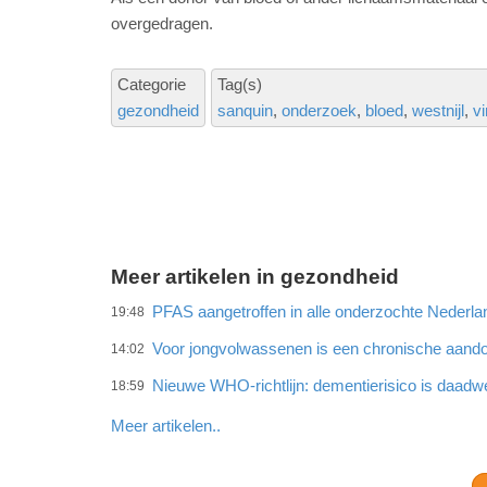
overgedragen.
Categorie
Tag(s)
gezondheid
sanquin
onderzoek
bloed
westnijl
vi
Meer artikelen in gezondheid
PFAS aangetroffen in alle onderzochte Neder
19:48
Voor jongvolwassenen is een chronische aando
14:02
Nieuwe WHO-richtlijn: dementierisico is daadwe
18:59
Meer artikelen..