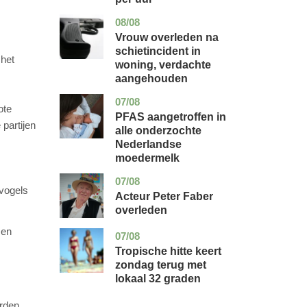
08/08
zuid-
nieuws
holland
Vrouw overleden na
schietincident in
 het
woning, verdachte
aangehouden
07/08
utrecht
gezondheid
ote
PFAS aangetroffen in
partijen
alle onderzochte
Nederlandse
moedermelk
07/08
noord-
glossy
 vogels
holland
Acteur Peter Faber
overleden
men
07/08
utrecht
nieuws
Tropische hitte keert
zondag terug met
lokaal 32 graden
orden