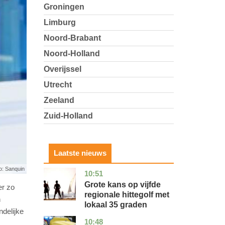
Groningen
Limburg
Noord-Brabant
Noord-Holland
Overijssel
Utrecht
Zeeland
Zuid-Holland
Laatste nieuws
o: Sanquin
10:51
utrecht
nieuws
Grote kans op vijfde
er zo
regionale hittegolf met
n
lokaal 35 graden
delijke
10:48
noord-
nieuws