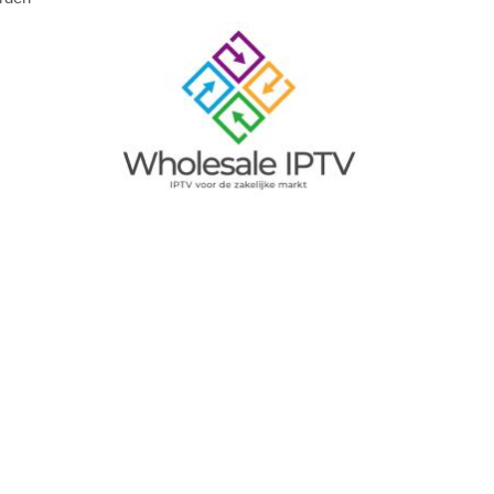
Image