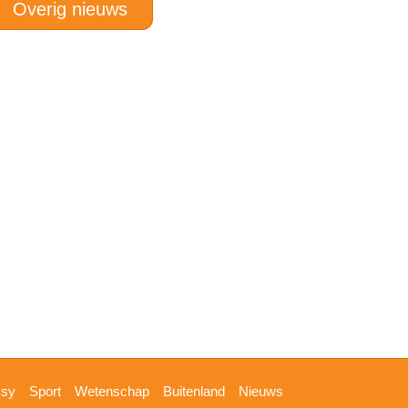
Overig nieuws
ssy
Sport
Wetenschap
Buitenland
Nieuws