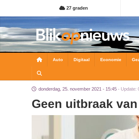
Overslaan
27 graden
en
naar
de
inhoud
gaan
Hoofdnavigatie
Auto
Digitaal
Economie
Ge
donderdag, 25. november 2021 - 15:45
Update: 
Geen uitbraak van