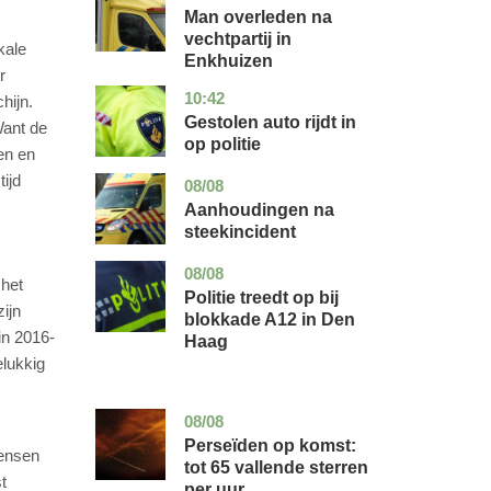
holland
Man overleden na
vechtpartij in
kale
Enkhuizen
r
10:42
noord-
nieuws
hijn.
brabant
Gestolen auto rijdt in
Want de
op politie
en en
ijd
08/08
utrecht
nieuws
Aanhoudingen na
steekincident
08/08
zuid-
nieuws
 het
holland
Politie treedt op bij
ijn
blokkade A12 in Den
in 2016-
Haag
elukkig
08/08
utrecht
nieuws
Perseïden op komst:
mensen
tot 65 vallende sterren
t
per uur