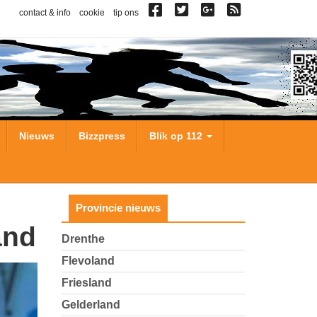
contact & info
cookie
tip ons
Nieuws
Bizzpress
Blik op 112
Provincie nieuws
and
Drenthe
Flevoland
Friesland
Gelderland