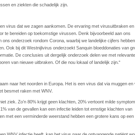
ssen en ziekten die schadelijk zijn.
 een virus dat we zagen aankomen. De ervaring met virusuitbraken en
oor te bereiden op toekomstige virussen. Denk bijvoorbeeld aan ons
an ons onderzoek rondom Corona, waarbij we landelijke cijfers hebben
n. Ook bij dit Westnijlvirus onderzoekt Sanquin bloeddonaties van gr
rmatie. De conclusies uit dergelijk onderzoek delen we met relevante 
ren van nieuwe uitbraken. Of die nou lokaal of landelijk zijn.“
zaam naar het noorden in Europa. Het is een virus dat via muggen en
et besmet raken met WNV.
et ziek. Zo’n 80% krijgt geen klachten, 20% vertoont milde sympto
 1% van de gevallen kan een infectie leiden tot ernstige klachten van
n met een verminderde weerstand hebben een grotere kans op een
een WNV infectie heeft, kan het virus naar de ontvangende patiënt w