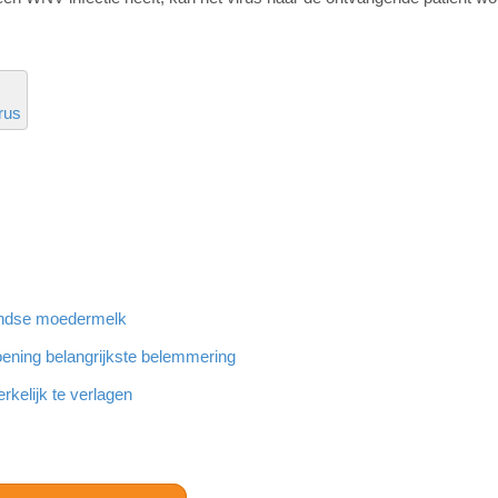
rus
landse moedermelk
ening belangrijkste belemmering
rkelijk te verlagen