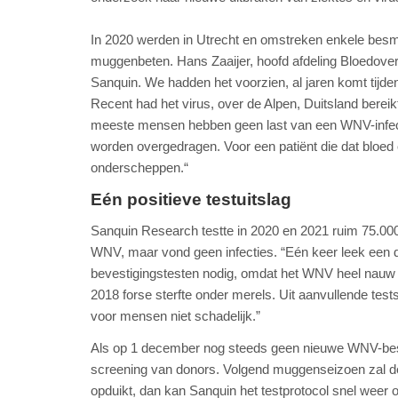
In 2020 werden in Utrecht en omstreken enkele besm
muggenbeten. Hans Zaaijer, hoofd afdeling Bloedover
Sanquin. We hadden het voorzien, al jaren komt tijde
Recent had het virus, over de Alpen, Duitsland bereik
meeste mensen hebben geen last van een WNV-infectie
worden overgedragen. Voor een patiënt die dat bloed on
onderscheppen.“
Eén positieve testuitslag
Sanquin Research testte in 2020 en 2021 ruim 75.000
WNV, maar vond geen infecties. “Eén keer leek een don
bevestigingstesten nodig, omdat het WNV heel nauw v
2018 forse sterfte onder merels. Uit aanvullende tests
voor mensen niet schadelijk.”
Als op 1 december nog steeds geen nieuwe WNV-besm
screening van donors. Volgend muggenseizoen zal d
opduikt, dan kan Sanquin het testprotocol snel weer 