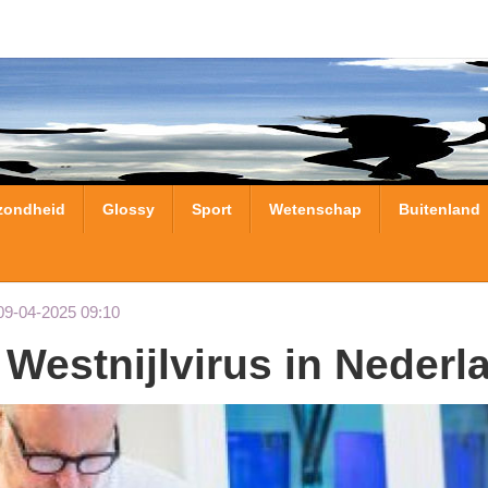
zondheid
Glossy
Sport
Wetenschap
Buitenland
09-04-2025 09:10
 Westnijlvirus in Nederl