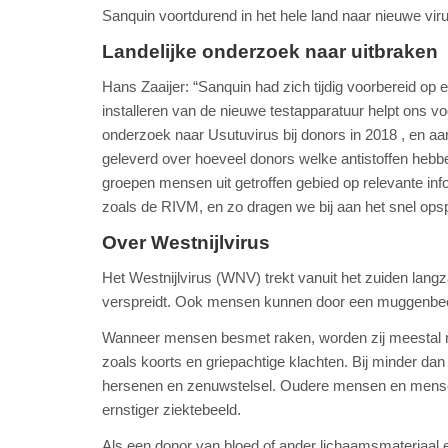
Sanquin voortdurend in het hele land naar nieuwe viru
Landelijke onderzoek naar uitbraken
Hans Zaaijer: “Sanquin had zich tijdig voorbereid op
installeren van de nieuwe testapparatuur helpt ons v
onderzoek naar Usutuvirus bij donors in 2018 , en a
geleverd over hoeveel donors welke antistoffen hebbe
groepen mensen uit getroffen gebied op relevante info
zoals de RIVM, en zo dragen we bij aan het snel opspo
Over Westnijlvirus
Het Westnijlvirus (WNV) trekt vanuit het zuiden lang
verspreidt. Ook mensen kunnen door een muggenbe
Wanneer mensen besmet raken, worden zij meestal ni
zoals koorts en griepachtige klachten. Bij minder dan
hersenen en zenuwstelsel. Oudere mensen en mense
ernstiger ziektebeeld.
Als een donor van bloed of ander lichaamsmateriaal 