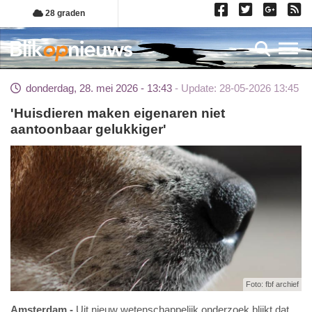
Overslaan
28 graden
en
naar
Toggl
de
inhoud
donderdag, 28. mei 2026 - 13:43
Update: 28-05-2026 13:45
gaan
'Huisdieren maken eigenaren niet
aantoonbaar gelukkiger'
Foto: fbf archief
Amsterdam
Uit nieuw wetenschappelijk onderzoek blijkt dat