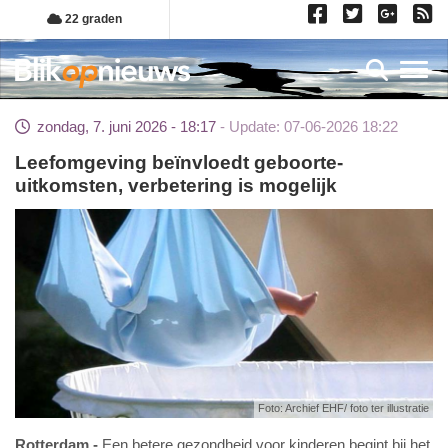
Overslaan
22 graden
en
naar
Toggl
de
inhoud
zondag, 7. juni 2026 - 18:17
Update: 07-06-2026 18:22
gaan
Leefomgeving beïnvloedt geboorte-
uitkomsten, verbetering is mogelijk
Foto: Archief EHF/ foto ter illustratie
Rotterdam
Een betere gezondheid voor kinderen begint bij het