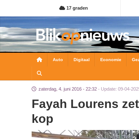
Overslaan
17 graden
en
naar
de
inhoud
gaan
Hoofdnavigatie
Auto
Digitaal
Economie
Ge
zaterdag, 4. juni 2016 - 22:32
Update: 09-04-202
Fayah Lourens zet als DJ Uithoorn op z'n
kop