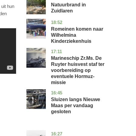
Natuurbrand in
uit hun
Zuidlaren
aden
18:52
utrecht
nieuws
Romeinen komen naar
Wilhelmina
Kinderziekenhuis
17:11
zuid-
nieuws
holland
Marineschip Zr.Ms. De
Ruyter huisvest staf ter
voorbereiding op
eventuele Hormuz-
missie
16:45
zuid-
nieuws
holland
Sluizen langs Nieuwe
Maas per vandaag
gesloten
16:27
limburg
nieuws