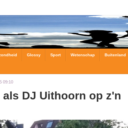
zondheid
Glossy
Sport
Wetenschap
Buitenland
5 09:10