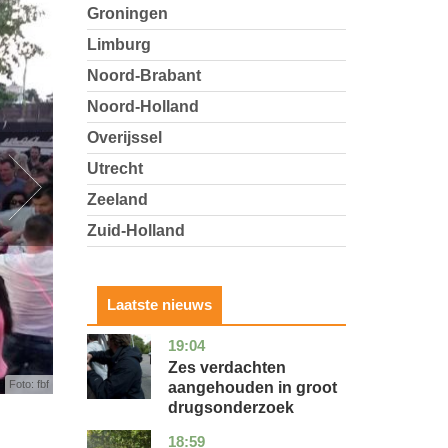
Groningen
Limburg
Noord-Brabant
Noord-Holland
Overijssel
Utrecht
Zeeland
Zuid-Holland
Laatste nieuws
19:04
zuid-
nieuws
holland
Zes verdachten
Foto: fbf
aangehouden in groot
drugsonderzoek
18:59
drenthe
nieuws