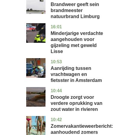
Brandweer geeft sein
brandmeester
natuurbrand Limburg
16:01
zuid-
nieuws
holland
Minderjarige verdachte
aangehouden voor
gijzeling met geweld
Lisse
10:53
noord-
nieuws
holland
Aanrijding tussen
vrachtwagen en
fietsster in Amsterdam
10:44
gelderland
nieuws
Droogte zorgt voor
verdere oprukking van
zout water in rivieren
10:42
utrecht
nieuws
Zomervakantieweerbericht:
aanhoudend zomers