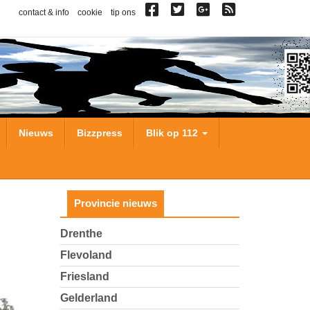
contact & info
cookie
tip ons
Nieuws
Bizzpress
Blik op 112
Provincie nieuws
Drenthe
Flevoland
Friesland
Gelderland