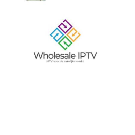
Image