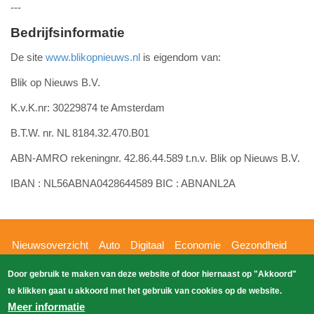
---
Bedrijfsinformatie
De site
www.blikopnieuws.nl
is eigendom van:
Blik op Nieuws B.V.
K.v.K.nr: 30229874 te Amsterdam
B.T.W. nr. NL 8184.32.470.B01
ABN-AMRO rekeningnr. 42.86.44.589 t.n.v. Blik op Nieuws B.V.
IBAN : NL56ABNA0428644589 BIC : ABNANL2A
Hoofdnavigatie
Nieuwsoverzicht
Auto
Digitaal
Economie
Gezondheid
Glossy
Sport
Wetenschap
Buitenland
Nieuws
Door gebruik te maken van deze website of door hiernaast op "Akkoord"
Bizzpress
Blik op 112
Provincies
Weekoverzicht
te klikken gaat u akkoord met het gebruik van cookies op de website.
Copyright Blik Op Nieuws 2026
gehost
Zoeken
Meer informatie
EK-Media.nl