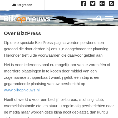
Overslaan
19 graden
en
naar
Toggl
de
inhoud
Over BizzPress
gaan
Op onze speciale BizzPress-pagina worden persberichten
getoond die door derden bij ons zijn aangeboden ter plaatsing.
Hieronder treft u de voorwaarden die daarvoor gelden aan.
Het is voor iedereen vanaf nu mogelijk om van te voren één of
meerdere plaatsingen in te kopen door middel van een
zogenaamde strippenkaart waarbij geldt: één strip is één
gegarandeerde plaatsing van uw persbericht op
www.blikopnieuws.nl
.
Heeft of werkt u voor een bedrijf, pr-bureau, stichting, club,
overheidsinstantie etc. en stuurt u regelmatig persberichten naar
de media maar worden deze bijna nooit geplaatst, dan kunt u