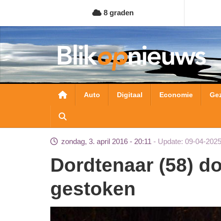
Overslaan
8 graden
en
naar
de
inhoud
gaan
Hoofdnavigatie
Auto
Digitaal
Economie
Ge
zondag, 3. april 2016 - 20:11
Update: 09-04-2025
Dordtenaar (58) door onbekende in buik
gestoken