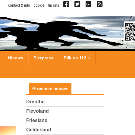
contact & info
cookie
tip ons
Nieuws
Bizzpress
Blik op 112
Provincie nieuws
Drenthe
Flevoland
Friesland
Gelderland