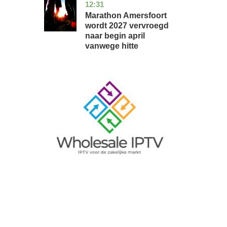
12:31
utrecht
nieuws
Marathon Amersfoort
wordt 2027 vervroegd
naar begin april
vanwege hitte
Image