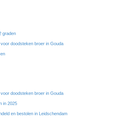
32 graden
g voor doodsteken broer in Gouda
ven
g voor doodsteken broer in Gouda
n in 2025
ndeld en bestolen in Leidschendam