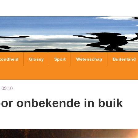
zondheid
Glossy
Sport
Wetenschap
Buitenland
 09:10