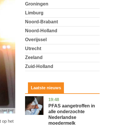
Groningen
Limburg
Noord-Brabant
Noord-Holland
Overijssel
Utrecht
Zeeland
Zuid-Holland
Laatste nieuws
19:48
utrecht
gezondheid
PFAS aangetroffen in
rchief EHF
alle onderzochte
Nederlandse
t op het
moedermelk