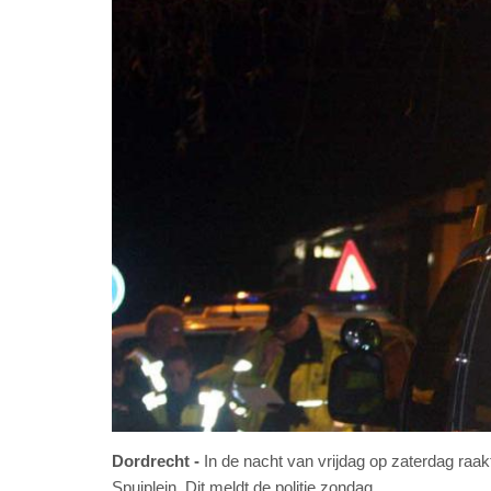
Dordrecht
In de nacht van vrijdag op zaterdag raak
Spuiplein. Dit meldt de politie zondag.