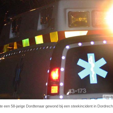
Foto: A
te een 58-jarige Dordtenaar gewond bij een steekincident in Dordrech