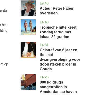
19:40
noord-
glossy
holland
Acteur Peter Faber
ar de
overleden
14:43
utrecht
nieuws
p het
Tropische hitte keert
hting
zondag terug met
lokaal 32 graden
14:31
zuid-
nieuws
holland
Celstraf van 6 jaar en
tbs met
dwangverpleging voor
act op
doodsteken broer in
Gouda
14:26
noord-
nieuws
holland
800 kg drugs
aangetroffen in
Amsterdamse haven