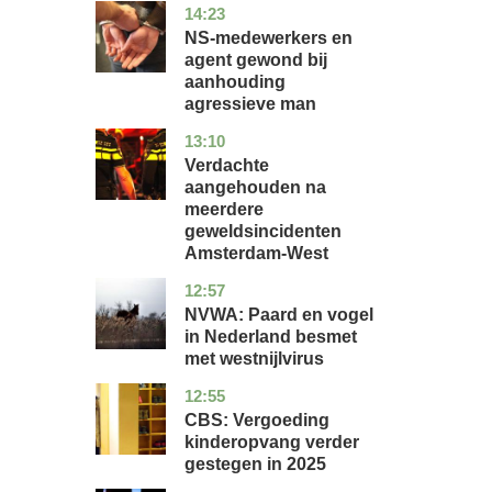
14:23
flevoland
nieuws
NS-medewerkers en
agent gewond bij
aanhouding
agressieve man
13:10
noord-
nieuws
holland
Verdachte
aangehouden na
meerdere
geweldsincidenten
Amsterdam-West
12:57
utrecht
nieuws
NVWA: Paard en vogel
in Nederland besmet
met westnijlvirus
12:55
zuid-
economie
holland
CBS: Vergoeding
kinderopvang verder
gestegen in 2025