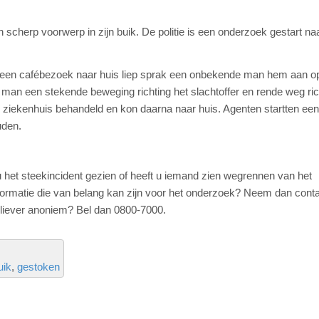
scherp voorwerp in zijn buik. De politie is een onderzoek gestart na
na een cafébezoek naar huis liep sprak een onbekende man hem aan o
man een stekende beweging richting het slachtoffer en rende weg ric
ziekenhuis behandeld en kon daarna naar huis. Agenten startten een
uden.
 u het steekincident gezien of heeft u iemand zien wegrennen van het
nformatie die van belang kan zijn voor het onderzoek? Neem dan cont
u liever anoniem? Bel dan 0800-7000.
uik
gestoken