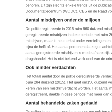
behoren. Dit zijn slechts enkele trends uit de public
Documentatiecentrum (WODC), CBS en de Raad voo
Aantal misdrijven onder de miljoen
De politie registreerde in 2015 ruim 960 duizend misd
geregistreerde misdrijven in deze periode met ruim 26
misdrijven, maar is het sterkst onder vernielingen e
bijna de helft af. Het aantal personen dat zegt slachto
aantal geregistreerde misdrijven is mede afhankelij
drugshandel. Het is niet bekend welk deel van de crimin
Ook minder verdachten
Het totaal aantal door de politie geregistreerde ver
bijna 284 duizend (2015). Het gaat om196 duizend v
keren van een misdrijf verdacht worden. Het aantal m
geregistreerd, daalde in deze periode met meer dan d
Aantal behandelde zaken gedaald
De daling in het aantal verdachten zien we ook terug 