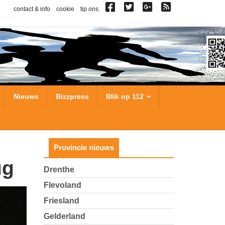
contact & info
cookie
tip ons
Nieuws
Bizzpress
Blik op 112
Provincie nieuws
ug
Drenthe
Flevoland
Friesland
Gelderland