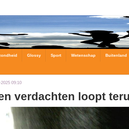
zondheid
Glossy
Sport
Wetenschap
Buitenland
-2025 09:10
 en verdachten loopt ter