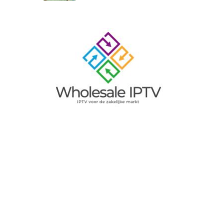
Image