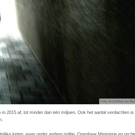
Foto: Archieffoto ter illu
 in 2015 af, tot minder dan één miljoen. Ook het aantal verdachten is
n.
elijke keten, waar onder andere politie, Openbaar Ministerie en recht