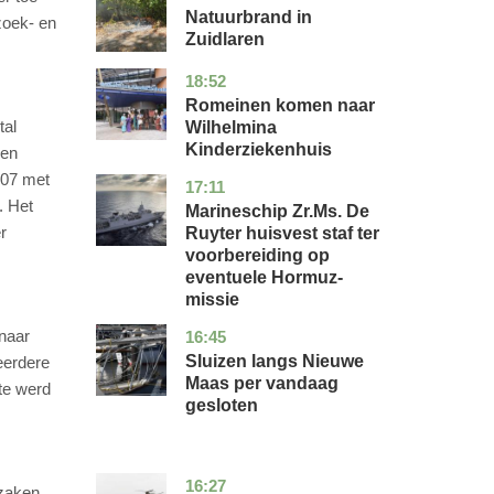
Natuurbrand in
zoek- en
Zuidlaren
18:52
utrecht
nieuws
Romeinen komen naar
tal
Wilhelmina
Kinderziekenhuis
pen
007 met
17:11
zuid-
nieuws
. Het
holland
Marineschip Zr.Ms. De
r
Ruyter huisvest staf ter
voorbereiding op
eventuele Hormuz-
missie
 naar
16:45
zuid-
nieuws
holland
Sluizen langs Nieuwe
eerdere
Maas per vandaag
te werd
gesloten
16:27
limburg
nieuws
 zaken.