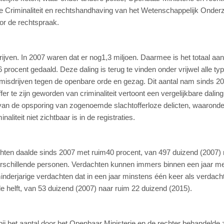
atie Criminaliteit en rechtshandhaving van het Wetenschappelijk Onder
r de rechtspraak.
rijven. In 2007 waren dat er nog1,3 miljoen. Daarmee is het totaal aan
 procent gedaald. Deze daling is terug te vinden onder vrijwel alle ty
n misdrijven tegen de openbare orde en gezag. Dit aantal nam sinds 2
ffer te zijn geworden van criminaliteit vertoont een vergelijkbare daling
k van de opsporing van zogenoemde slachtofferloze delicten, waaronde
aliteit niet zichtbaar is in de registraties.
dachten daalde sinds 2007 met ruim40 procent, van 497 duizend (2007)
erschillende personen. Verdachten kunnen immers binnen een jaar m
inderjarige verdachten dat in een jaar minstens één keer als verdach
e helft, van 53 duizend (2007) naar ruim 22 duizend (2015).
bij het aantal door het Openbaar Ministerie en de rechter behandelde