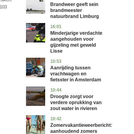
Brandweer geeft sein
 103
brandmeester
natuurbrand Limburg
16:01
zuid-
nieuws
holland
Minderjarige verdachte
aangehouden voor
gijzeling met geweld
Lisse
10:53
noord-
nieuws
holland
Aanrijding tussen
vrachtwagen en
fietsster in Amsterdam
10:44
gelderland
nieuws
Droogte zorgt voor
verdere oprukking van
zout water in rivieren
10:42
utrecht
nieuws
Zomervakantieweerbericht:
aanhoudend zomers