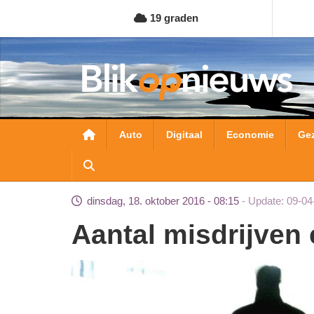
Overslaan
19 graden
en
naar
de
inhoud
gaan
Hoofdnavigatie
Auto
Digitaal
Economie
Ge
dinsdag, 18. oktober 2016 - 08:15
Update: 09-04
Aantal misdrijven