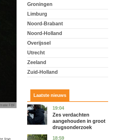
Groningen
Limburg
Noord-Brabant
Noord-Holland
Overijssel
Utrecht
Zeeland
Zuid-Holland
Laatste nieuws
stratie FBF
19:04
zuid-
nieuws
holland
Zes verdachten
aangehouden in groot
drugsonderzoek
18:59
drenthe
nieuws
er toe