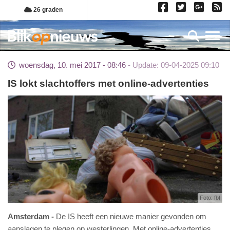
Overslaan
26 graden
en
naar
Toggl
de
inhoud
woensdag, 10. mei 2017 - 08:46
Update: 09-04-2025 09:10
gaan
IS lokt slachtoffers met online-advertenties
Foto: fbf
Amsterdam
De IS heeft een nieuwe manier gevonden om
aanslagen te plegen op westerlingen. Met online-advertenties