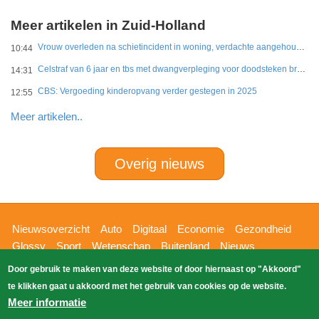
Meer artikelen in Zuid-Holland
Vrouw overleden na schietincident in woning, verdachte aangehouden
10:44
Celstraf van 6 jaar en tbs met dwangverpleging voor doodsteken broer in Gouda
14:31
CBS: Vergoeding kinderopvang verder gestegen in 2025
12:55
Meer artikelen..
Overig nieuws
Hoofdnavigatie
Nieuwsoverzicht
Auto
Digitaal
Economie
Gezondheid
Glossy
Sport
Wetenschap
Buitenland
Nieuws
Bizzpress
Blik op 112
Provincies
Weekoverzicht
Door gebruik te maken van deze website of door hiernaast op "Akkoord"
Copyright Blik Op Nieuws 2026
gehost
Zoeken
te klikken gaat u akkoord met het gebruik van cookies op de website.
EK-Media.nl
door
Meer informatie