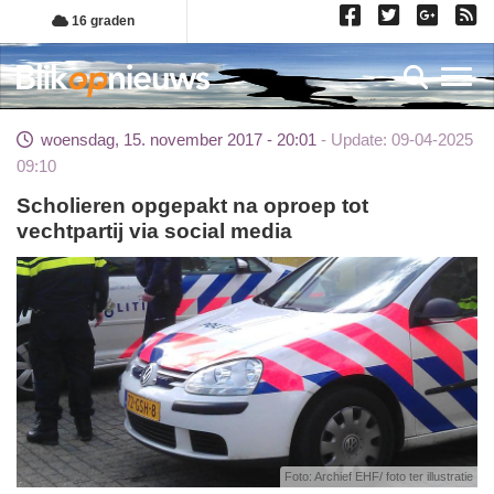
Overslaan
16 graden
en
naar
Toggl
de
inhoud
woensdag, 15. november 2017 - 20:01
Update: 09-04-2025
gaan
09:10
Scholieren opgepakt na oproep tot
vechtpartij via social media
Foto: Archief EHF/ foto ter illustratie