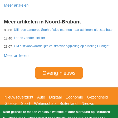
Meer artikelen..
Meer artikelen in Noord-Brabant
Uitingen zangeres Sophie 'witte mannen naar achteren' niet strafbaar
03/08
Laden zonder stekker
12:40
OM eist voorwaardelijke celstraf voor gijzeling op afdeling PI Vught
23:07
Meer artikelen..
Overig nieuws
Hoofdnavigatie
Nieuwsoverzicht
Auto
Digitaal
Economie
Gezondheid
Glossy
Sport
Wetenschap
Buitenland
Nieuws
Bizzpress
Blik op 112
Provincies
Weekoverzicht
Door gebruik te maken van deze website of door hiernaast op "Akkoord"
Copyright Blik Op Nieuws 2026
gehost
Zoeken