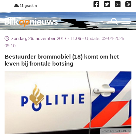
Overslaan
11 graden
en
naar
Toggl
de
inhoud
zondag, 26. november 2017 - 11:06
Update: 09-04-2025
gaan
09:10
Bestuurder brommobiel (18) komt om het
leven bij frontale botsing
Foto: Archief FBF.nl