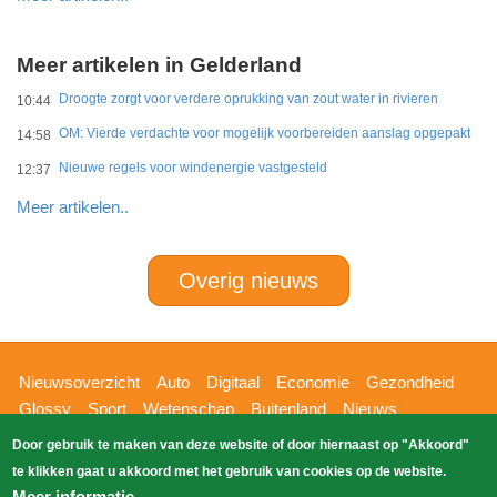
Meer artikelen in Gelderland
Droogte zorgt voor verdere oprukking van zout water in rivieren
10:44
OM: Vierde verdachte voor mogelijk voorbereiden aanslag opgepakt
14:58
Nieuwe regels voor windenergie vastgesteld
12:37
Meer artikelen..
Overig nieuws
Hoofdnavigatie
Nieuwsoverzicht
Auto
Digitaal
Economie
Gezondheid
Glossy
Sport
Wetenschap
Buitenland
Nieuws
Bizzpress
Blik op 112
Provincies
Weekoverzicht
Door gebruik te maken van deze website of door hiernaast op "Akkoord"
Copyright Blik Op Nieuws 2026
gehost
Zoeken
te klikken gaat u akkoord met het gebruik van cookies op de website.
EK-Media.nl
door
Meer informatie