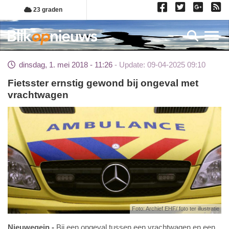
Overslaan
23 graden
en
naar
Toggl
de
inhoud
dinsdag, 1. mei 2018 - 11:26
Update: 09-04-2025 09:10
gaan
Fietsster ernstig gewond bij ongeval met
vrachtwagen
Foto: Archief EHF/ foto ter illustratie
Nieuwegein
Bij een ongeval tussen een vrachtwagen en een