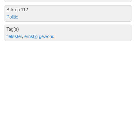
Blik op 112
Politie
Tag(s)
fietsster
ernstig gewond