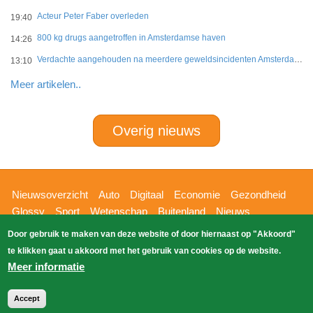
Acteur Peter Faber overleden
19:40
800 kg drugs aangetroffen in Amsterdamse haven
14:26
Verdachte aangehouden na meerdere geweldsincidenten Amsterdam-West
13:10
Meer artikelen..
Overig nieuws
Hoofdnavigatie
Nieuwsoverzicht
Auto
Digitaal
Economie
Gezondheid
Glossy
Sport
Wetenschap
Buitenland
Nieuws
Bizzpress
Blik op 112
Provincies
Weekoverzicht
Door gebruik te maken van deze website of door hiernaast op "Akkoord"
Copyright Blik Op Nieuws 2026
gehost
Zoeken
te klikken gaat u akkoord met het gebruik van cookies op de website.
EK-Media.nl
door
Meer informatie
Accept