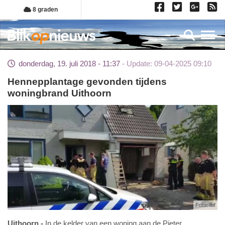
Overslaan
8 graden
en
naar
Toggl
de
inhoud
donderdag, 19. juli 2018 - 11:37
Update: 09-04-2025 09:10
gaan
Hennepplantage gevonden tijdens
woningbrand Uithoorn
Foto: fbf
Uithoorn
In de kelder van een woning aan de Pieter