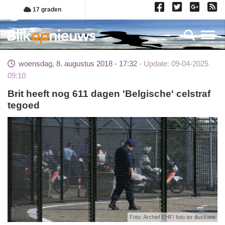
Overslaan
17 graden
en
naar
Toggl
de
inhoud
woensdag, 8. augustus 2018 - 17:32
Update: 09-04-2025
gaan
09:10
Brit heeft nog 611 dagen 'Belgische' celstraf
tegoed
Foto: Archief EHF/ foto ter illustratie