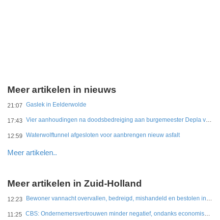
Meer artikelen in nieuws
Gaslek in Eelderwolde
21:07
Vier aanhoudingen na doodsbedreiging aan burgemeester Depla van Breda
17:43
Waterwolftunnel afgesloten voor aanbrengen nieuw asfalt
12:59
Meer artikelen..
Meer artikelen in Zuid-Holland
Bewoner vannacht overvallen, bedreigd, mishandeld en bestolen in Leidschendam
12:23
CBS: Ondernemersvertrouwen minder negatief, ondanks economische onzekerheid
11:25