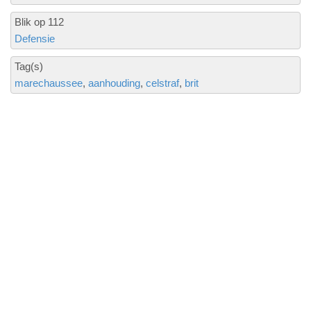
Blik op 112
Defensie
Tag(s)
marechaussee
aanhouding
celstraf
brit