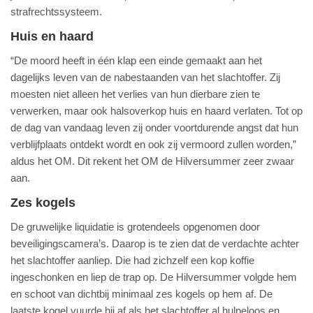
strafrechtssysteem.
Huis en haard
“De moord heeft in één klap een einde gemaakt aan het
dagelijks leven van de nabestaanden van het slachtoffer. Zij
moesten niet alleen het verlies van hun dierbare zien te
verwerken, maar ook halsoverkop huis en haard verlaten. Tot op
de dag van vandaag leven zij onder voortdurende angst dat hun
verblijfplaats ontdekt wordt en ook zij vermoord zullen worden,”
aldus het OM. Dit rekent het OM de Hilversummer zeer zwaar
aan.
Zes kogels
De gruwelijke liquidatie is grotendeels opgenomen door
beveiligingscamera’s. Daarop is te zien dat de verdachte achter
het slachtoffer aanliep. Die had zichzelf een kop koffie
ingeschonken en liep de trap op. De Hilversummer volgde hem
en schoot van dichtbij minimaal zes kogels op hem af. De
laatste kogel vuurde hij af als het slachtoffer al hulpeloos en