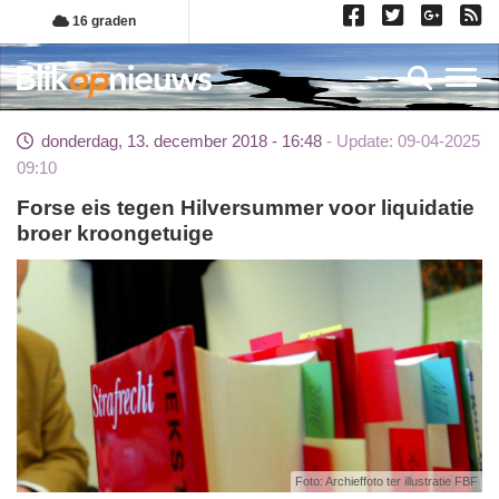
Overslaan
16 graden
en
naar
Toggl
de
inhoud
donderdag, 13. december 2018 - 16:48
Update: 09-04-2025
gaan
09:10
Forse eis tegen Hilversummer voor liquidatie
broer kroongetuige
Foto: Archieffoto ter illustratie FBF