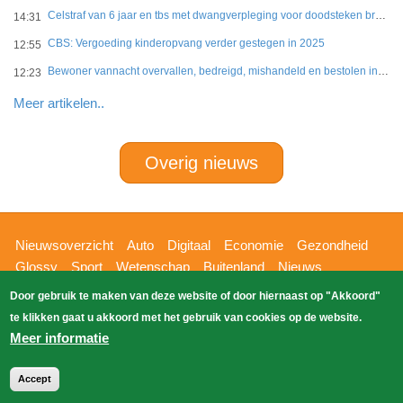
Celstraf van 6 jaar en tbs met dwangverpleging voor doodsteken broer in Gouda
14:31
CBS: Vergoeding kinderopvang verder gestegen in 2025
12:55
Bewoner vannacht overvallen, bedreigd, mishandeld en bestolen in Leidschendam
12:23
Meer artikelen..
Overig nieuws
Hoofdnavigatie
Nieuwsoverzicht
Auto
Digitaal
Economie
Gezondheid
Glossy
Sport
Wetenschap
Buitenland
Nieuws
Bizzpress
Blik op 112
Provincies
Weekoverzicht
Door gebruik te maken van deze website of door hiernaast op "Akkoord"
Copyright Blik Op Nieuws 2026
gehost
Zoeken
te klikken gaat u akkoord met het gebruik van cookies op de website.
EK-Media.nl
door
Meer informatie
Accept