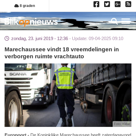
Overslaan
8 graden
en
naar
Toggl
de
inhoud
zondag, 23. juni 2019 - 12:36
Update: 09-04-2025 09:10
gaan
Marechaussee vindt 18 vreemdelingen in
verborgen ruimte vrachtauto
Foto: KMar
Europoort
De Koninklijke Marechaussee heeft zaterdagavond