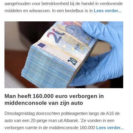
aangehouden voor betrokkenheid bij de handel in verdovende
mei
middelen en witwassen. In een bestelbus is in
Lees verder...
2020
nieuws
noord-
politie
-
brabant
11:11
Update:
09-
04-
2025
09:10
Man heeft 160.000 euro verborgen in
middenconsole van zijn auto
woensdag,
30.
Dinsdagmiddag doorzochten politieagenten langs de A16 de
oktober
auto van een 20-jarige man uit Albanië. 'Ze vonden in een
2019
verborgen ruimte in de middenconsole 160.000
Lees verder...
-