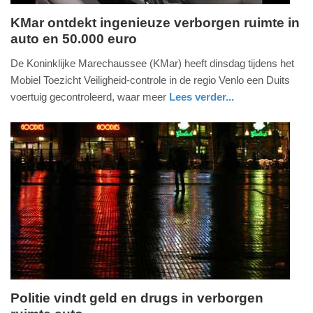
KMar ontdekt ingenieuze verborgen ruimte in
auto en 50.000 euro
woensdag,
27.
De Koninklijke Marechaussee (KMar) heeft dinsdag tijdens het
maart
Mobiel Toezicht Veiligheid-controle in de regio Venlo een Duits
2019
voertuig gecontroleerd, waar meer
Lees verder...
-
nieuws
limburg
defensie
17:26
Update:
09-
04-
2025
09:10
Politie vindt geld en drugs in verborgen