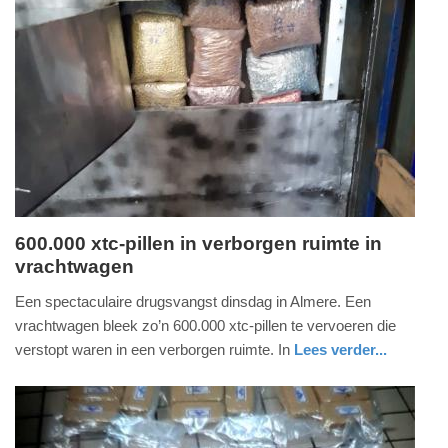
Update:
09-
04-
2025
09:10
600.000 xtc-pillen in verborgen ruimte in
vrachtwagen
donderdag,
24.
Een spectaculaire drugsvangst dinsdag in Almere. Een
juni
vrachtwagen bleek zo’n 600.000 xtc-pillen te vervoeren die
2021
verstopt waren in een verborgen ruimte. In
Lees verder...
-
nieuws
flevoland
politie
20:23
Update: