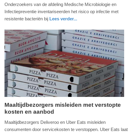
februari
Onderzoekers van de afdeling Medische Microbiologie en
2023
Infectiepreventie inventariseerden het risico op infectie met
-
resistente bacteriën bij
Lees verder...
17:45
gezondheid
noord-
holland
Update:
09-
04-
2025
09:10
Maaltijdbezorgers misleiden met verstopte
kosten en aanbod
woensdag,
25.
Maaltijdbezorgers Deliveroo en Uber Eats misleiden
mei
consumenten door servicekosten te verstoppen. Uber Eats laat
2022