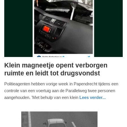
Klein magneetje opent verborgen
donderdag,
ruimte en leidt tot drugsvondst
22.
Politieagenten hebben vorige week in Papendrecht tijdens een
november
controle van een voertuig aan de Parallelweg twee personen
2018
aangehouden. 'Met behulp van een klein
Lees verder...
-
12:44
Update:
09-