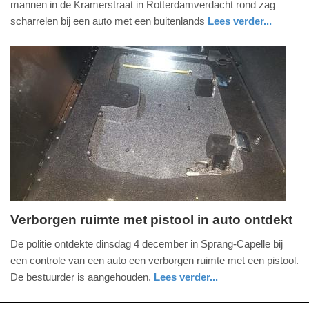
mannen in de Kramerstraat in Rotterdamverdacht rond zag
2018
scharrelen bij een auto met een buitenlands
Lees verder...
-
nieuws
zuid-
politie
19:35
holland
Update:
09-
04-
2025
09:10
Verborgen ruimte met pistool in auto ontdekt
woensdag,
De politie ontdekte dinsdag 4 december in Sprang-Capelle bij
5.
een controle van een auto een verborgen ruimte met een pistool.
december
De bestuurder is aangehouden.
Lees verder...
2018
nieuws
noord-
-
brabant