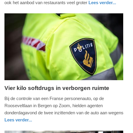
ook het aanbod van restaurants veel groter
Lees verder...
-
nieuws
utrecht
09:31
Update:
09-
04-
2025
09:10
Vier kilo softdrugs in verborgen ruimte
vrijdag,
Bij de controle van een Franse personenauto, op de
25.
Rooseveltlaan in Bergen op Zoom, hielden agenten
maart
donderdagavond de twee inzittenden van de auto aan wegens
2022
Lees verder...
-
nieuws
noord-
politie
11:26
brabant