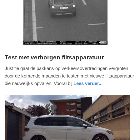
04-
2025
09:10
Test met verborgen flitsapparatuur
zondag,
Justitie gaat de pakkans op verkeersovertredingen vergroten
4.
door de komende maanden te testen met nieuwe flitsapparatuur
november
die nauwelijks opvallen. Vooral bij
Lees verder...
2018
nieuws
groningen
-
20:56
Update:
09-
04-
2025