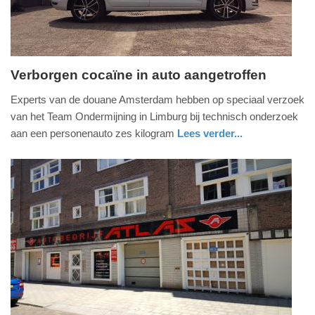
09:10
Verborgen cocaïne in auto aangetroffen
woensdag,
Experts van de douane Amsterdam hebben op speciaal verzoek
18.
van het Team Ondermijning in Limburg bij technisch onderzoek
juli
aan een personenauto zes kilogram
Lees verder...
2018
nieuws
limburg
-
19:16
Update:
09-
04-
2025
09:10