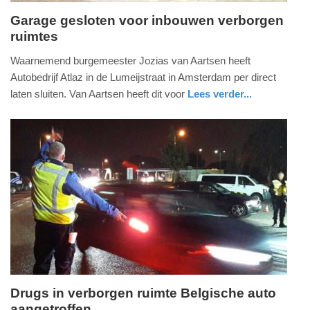
Garage gesloten voor inbouwen verborgen
ruimtes
vrijdag,
29.
Waarnemend burgemeester Jozias van Aartsen heeft
juni
Autobedrijf Atlaz in de Lumeijstraat in Amsterdam per direct
2018
laten sluiten. Van Aartsen heeft dit voor
Lees verder...
-
nieuws
noord-
17:03
holland
Update:
09-
04-
2025
09:10
Drugs in verborgen ruimte Belgische auto
aangetroffen
vrijdag,