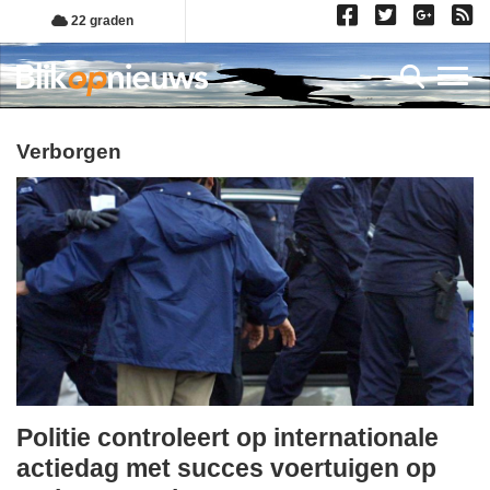
Overslaan
22 graden
en
naar
Toggl
de
inhoud
gaan
verborgen
Politie controleert op internationale
woensdag,
actiedag met succes voertuigen op
30.