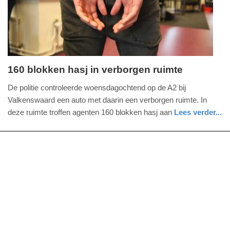
2025
09:10
160 blokken hasj in verborgen ruimte
donderdag,
De politie controleerde woensdagochtend op de A2 bij
29.
Valkenswaard een auto met daarin een verborgen ruimte. In
april
deze ruimte troffen agenten 160 blokken hasj aan
Lees verder...
2021
nieuws
noord-
politie
-
brabant
16:12
Update:
09-
04-
2025
09:10