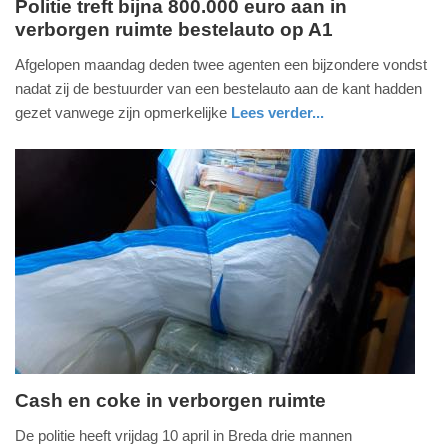
Politie treft bijna 800.000 euro aan in
verborgen ruimte bestelauto op A1
donderdag,
8.
Afgelopen maandag deden twee agenten een bijzondere vondst
oktober
nadat zij de bestuurder van een bestelauto aan de kant hadden
2020
gezet vanwege zijn opmerkelijke
Lees verder...
-
nieuws
noord-
politie
20:50
holland
Update:
09-
04-
2025
09:10
Cash en coke in verborgen ruimte
vrijdag,
De politie heeft vrijdag 10 april in Breda drie mannen
1.