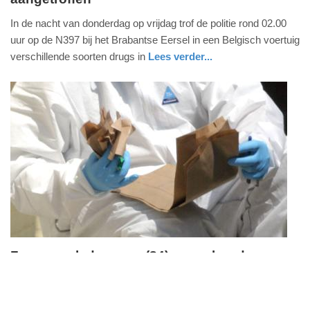
25.
In de nacht van donderdag op vrijdag trof de politie rond 02.00
mei
uur op de N397 bij het Brabantse Eersel in een Belgisch voertuig
2018
verschillende soorten drugs in
Lees verder...
-
nieuws
noord-
politie
17:57
brabant
Update:
09-
04-
2025
09:10
Zoon overleden man (84) aangehouden
FullStack Studio
woensdag,
De recherche heeft woensdag de 51-jarige zoon opgepakt van
2.
de 84-jarige man die afgelopen zondagmiddag dood werd
mei