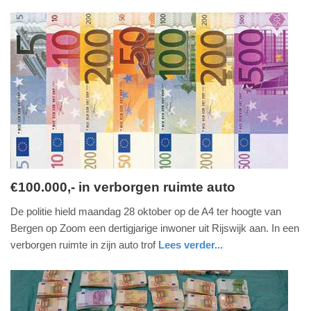
nieuws
zuid-
politie
16:17
holland
Update:
09-
04-
2025
09:10
€100.000,- in verborgen ruimte auto
dinsdag,
De politie hield maandag 28 oktober op de A4 ter hoogte van
29.
Bergen op Zoom een dertigjarige inwoner uit Rijswijk aan. In een
oktober
verborgen ruimte in zijn auto trof
Lees verder...
2019
nieuws
noord-
politie
-
brabant
14:40