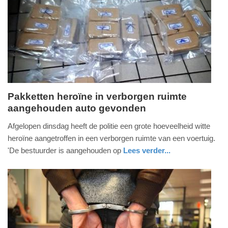
09-
04-
2025
09:10
Pakketten heroïne in verborgen ruimte
aangehouden auto gevonden
donderdag,
6.
Afgelopen dinsdag heeft de politie een grote hoeveelheid witte
mei
heroïne aangetroffen in een verborgen ruimte van een voertuig.
2021
'De bestuurder is aangehouden op
Lees verder...
-
nieuws
noord-
politie
19:02
holland
Update:
09-
04-