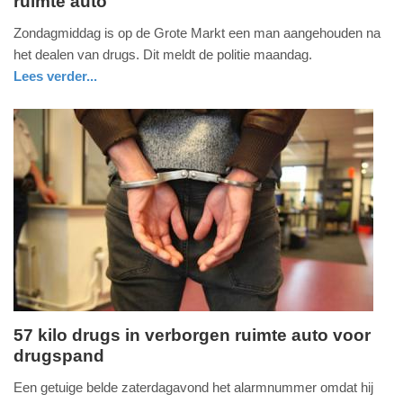
ruimte auto
maandag,
4.
Zondagmiddag is op de Grote Markt een man aangehouden na
februari
het dealen van drugs. Dit meldt de politie maandag.
2019
Lees verder...
-
nieuws
zeeland
politie
20:48
Update:
09-
04-
2025
09:10
57 kilo drugs in verborgen ruimte auto voor
drugspand
donderdag,
27.
Een getuige belde zaterdagavond het alarmnummer omdat hij
december