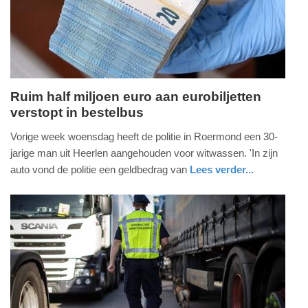
Ruim half miljoen euro aan eurobiljetten
verstopt in bestelbus
maandag,
8.
Vorige week woensdag heeft de politie in Roermond een 30-
juli
jarige man uit Heerlen aangehouden voor witwassen. 'In zijn
2019
auto vond de politie een geldbedrag van
Lees verder...
-
nieuws
limburg
politie
17:24
Update:
09-
04-
2025
09:10