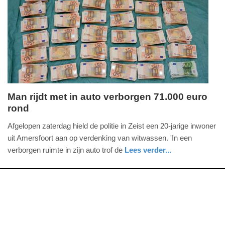
Update:
09-
04-
2025
09:10
Man rijdt met in auto verborgen 71.000 euro
rond
maandag,
14.
Afgelopen zaterdag hield de politie in Zeist een 20-jarige inwoner
oktober
uit Amersfoort aan op verdenking van witwassen. 'In een
2019
verborgen ruimte in zijn auto trof de
Lees verder...
-
nieuws
utrecht
politie
16:07
Update:
09-
04-