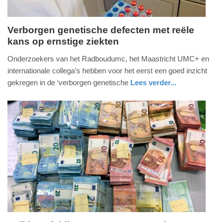
Verborgen genetische defecten met reële
kans op ernstige ziekten
vrijdag,
19.
Onderzoekers van het Radboudumc, het Maastricht UMC+ en
maart
internationale collega’s hebben voor het eerst een goed inzicht
2021
gekregen in de ‘verborgen genetische
Lees verder...
-
gezondheid
gelderland
09:58
Update:
09-
04-
2025
09:10