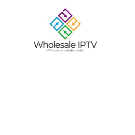
Image