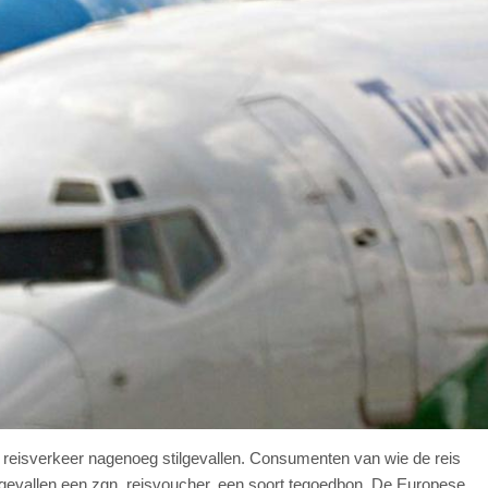
t reisverkeer nagenoeg stilgevallen. Consumenten van wie de reis
l gevallen een zgn. reisvoucher, een soort tegoedbon. De Europese