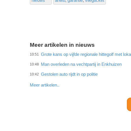
nieuws
anwb
garantie
vliegticket
Meer artikelen in nieuws
Grote kans op vijfde regionale hittegolf met lok
10:51
Man overleden na vechtpartij in Enkhuizen
10:48
Gestolen auto rijdt in op politie
10:42
Meer artikelen..