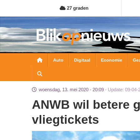
Overslaan
27 graden
en
naar
de
inhoud
gaan
Hoofdnavigatie
Auto
Digitaal
Economie
Ge
woensdag, 13. mei 2020 - 20:09
Update: 09-04-
ANWB wil betere garanties voor losse
vliegtickets