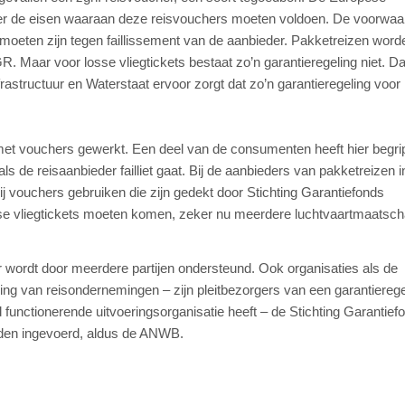
r de eisen waaraan deze reisvouchers moeten voldoen. De voorwaa
moeten zijn tegen faillissement van de aanbieder. Pakketreizen word
. Maar voor losse vliegtickets bestaat zo’n garantieregeling niet. 
structuur en Waterstaat ervoor zorgt dat zo’n garantieregeling voor
met vouchers gewerkt. Een deel van de consumenten heeft hier begri
 als de reisaanbieder failliet gaat. Bij de aanbieders van pakketreizen i
ij vouchers gebruiken die zijn gedekt door Stichting Garantiefonds
sse vliegtickets moeten komen, zeker nu meerdere luchtvaartmaatsch
wordt door meerdere partijen ondersteund. Ook organisaties als de
 van reisondernemingen – zijn pleitbezorgers van een garantierege
 functionerende uitvoeringsorganisatie heeft – de Stichting Garantief
rden ingevoerd, aldus de ANWB.