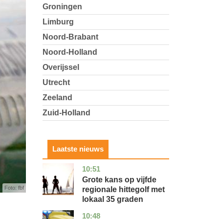
Groningen
Limburg
Noord-Brabant
Noord-Holland
Overijssel
Utrecht
Zeeland
Zuid-Holland
Laatste nieuws
10:51
utrecht
nieuws
Grote kans op vijfde
Foto: fbf
regionale hittegolf met
lokaal 35 graden
10:48
noord-
nieuws