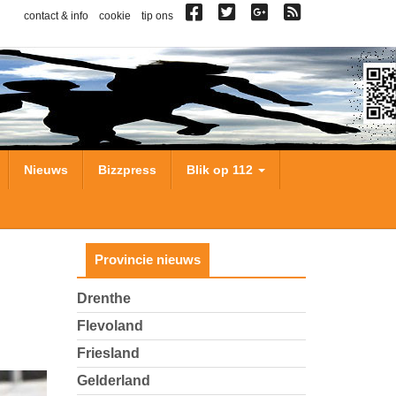
contact & info
cookie
tip ons
Nieuws
Bizzpress
Blik op 112
Provincie nieuws
Drenthe
Flevoland
Friesland
Gelderland