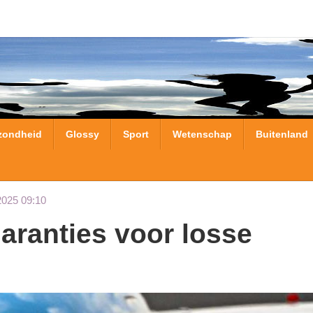
zondheid
Glossy
Sport
Wetenschap
Buitenland
2025 09:10