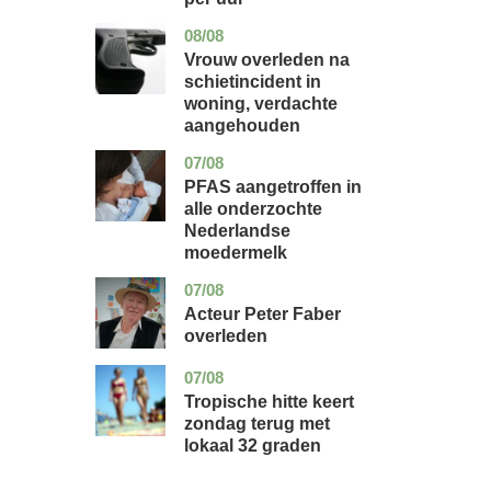
08/08
zuid-
nieuws
holland
Vrouw overleden na
schietincident in
woning, verdachte
aangehouden
07/08
utrecht
gezondheid
PFAS aangetroffen in
alle onderzochte
Nederlandse
moedermelk
07/08
noord-
glossy
holland
Acteur Peter Faber
overleden
07/08
utrecht
nieuws
Tropische hitte keert
zondag terug met
lokaal 32 graden