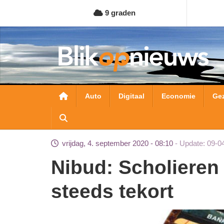
Overslaan
9 graden
en
naar
de
inhoud
gaan
Hoofdnavigatie
Auto
Digitaal
Economie
Ge
vrijdag, 4. september 2020 - 08:10
Update: 09-0
Nibud: Scholieren rijker, maar komen nog
steeds tekort