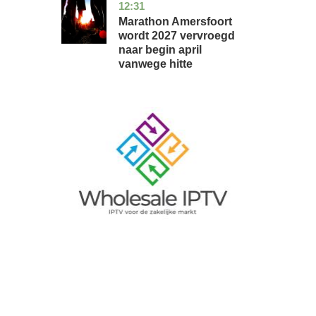
12:31
utrecht
nieuws
Marathon Amersfoort
wordt 2027 vervroegd
naar begin april
vanwege hitte
Image