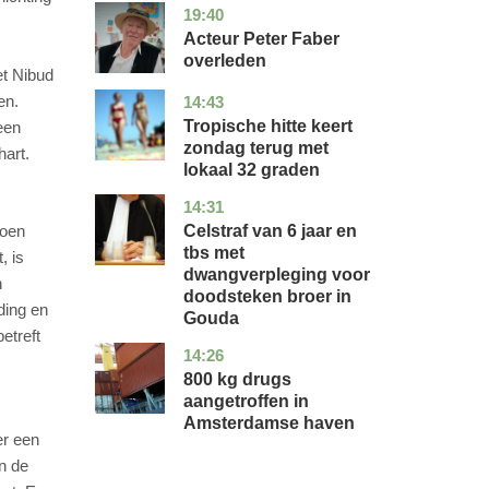
19:40
noord-
glossy
holland
Acteur Peter Faber
overleden
et Nibud
en.
14:43
utrecht
nieuws
Tropische hitte keert
een
zondag terug met
hart.
lokaal 32 graden
14:31
zuid-
nieuws
holland
Celstraf van 6 jaar en
toen
tbs met
, is
dwangverpleging voor
n
doodsteken broer in
ding en
Gouda
etreft
14:26
noord-
nieuws
holland
800 kg drugs
aangetroffen in
Amsterdamse haven
er een
n de