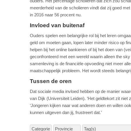
ouders. Het percentage scholieren dat zich zou sch
meerderheid van de scholieren vindt dat zij goed met
in 2016 naar 56 procent nu.
Invloed van buitenaf
Ouders spelen een belangrijke rol bij het leren omg
geld om moeten gaan, lopen later minder risico op fi
helpen bij het online bankieren of bij het doen van (ve
geconfronteerd met een wereld waarin alleen the sky t
samenleving is de financiële opvoeding niet meer al
maatschappelijk probleem. Het wordt steeds belangrij
Tussen de oren
Dat sociale media invloed hebben op de manier waar
van Dijk (Universiteit Leiden). ‘Het geldtekort zit ni
‘Jongeren kijken naar wat anderen doen en willen ook 
kunnen uitgeven dan jij, frustreert dat.’
Categorie
Provincie
Tag(s)