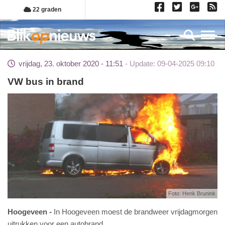
Overslaan
22 graden
en
naar
Toggl
de
inhoud
vrijdag, 23. oktober 2020 - 11:51
Update: 09-04-2025 09:10
gaan
VW bus in brand
Foto: Henk Brunink
Hoogeveen
In Hoogeveen moest de brandweer vrijdagmorgen
uitrukken voor een autobrand.