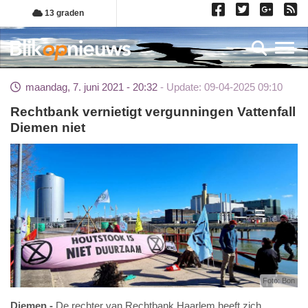
Overslaan
13 graden
en
naar
Toggl
de
inhoud
maandag, 7. juni 2021 - 20:32
Update: 09-04-2025 09:10
gaan
Rechtbank vernietigt vergunningen Vattenfall
Diemen niet
Foto: Bon
Diemen
De rechter van Rechtbank Haarlem heeft zich