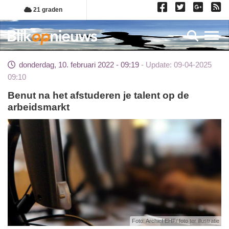
Overslaan
21 graden
en
naar
Toggl
de
inhoud
donderdag, 10. februari 2022 - 09:19
Update: 09-04-2025
gaan
09:10
Benut na het afstuderen je talent op de
arbeidsmarkt
Foto: Archief EHF/ foto ter illustratie