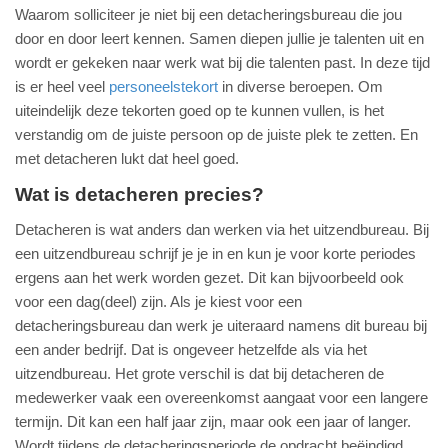
Waarom solliciteer je niet bij een detacheringsbureau die jou
door en door leert kennen. Samen diepen jullie je talenten uit en
wordt er gekeken naar werk wat bij die talenten past. In deze tijd
is er heel veel
personeelstekort
in diverse beroepen. Om
uiteindelijk deze tekorten goed op te kunnen vullen, is het
verstandig om de juiste persoon op de juiste plek te zetten. En
met detacheren lukt dat heel goed.
Wat is detacheren precies?
Detacheren is wat anders dan werken via het uitzendbureau. Bij
een uitzendbureau schrijf je je in en kun je voor korte periodes
ergens aan het werk worden gezet. Dit kan bijvoorbeeld ook
voor een dag(deel) zijn. Als je kiest voor een
detacheringsbureau dan werk je uiteraard namens dit bureau bij
een ander bedrijf. Dat is ongeveer hetzelfde als via het
uitzendbureau. Het grote verschil is dat bij detacheren de
medewerker vaak een overeenkomst aangaat voor een langere
termijn. Dit kan een half jaar zijn, maar ook een jaar of langer.
Wordt tijdens de detacheringsperiode de opdracht beëindigd,