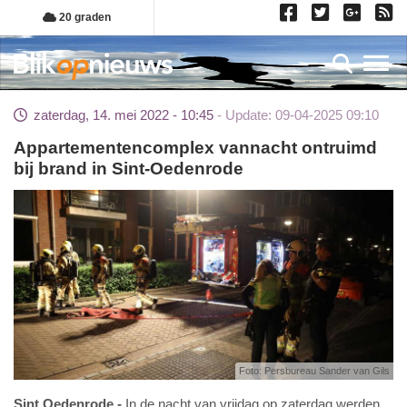
Overslaan
20 graden
en
naar
Toggl
de
inhoud
zaterdag, 14. mei 2022 - 10:45
Update: 09-04-2025 09:10
gaan
Appartementencomplex vannacht ontruimd
bij brand in Sint-Oedenrode
Foto: Persbureau Sander van Gils
Sint Oedenrode
In de nacht van vrijdag op zaterdag werden