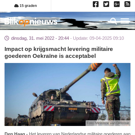
Overslaan
15 graden
en
naar
Toggl
de
inhoud
dinsdag, 31. mei 2022 - 20:44
Update: 09-04-2025 09:10
gaan
Impact op krijgsmacht levering militaire
goederen Oekraïne is acceptabel
Foto: Ministerie van Defensie
Den Haag
Het leveren van Nederlandse militaire goederen aan