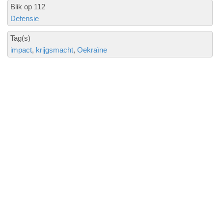
Blik op 112
Defensie
Tag(s)
impact
krijgsmacht
Oekraïne