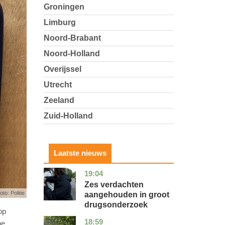
Groningen
Limburg
Noord-Brabant
Noord-Holland
Overijssel
Utrecht
Zeeland
Zuid-Holland
Laatste nieuws
19:04
zuid-
nieuws
holland
Zes verdachten
oto: Politie
aangehouden in groot
drugsonderzoek
op
18:59
drenthe
nieuws
ne