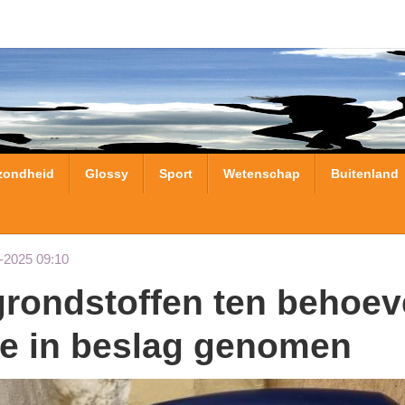
zondheid
Glossy
Sport
Wetenschap
Buitenland
-2025 09:10
ie in beslag genomen