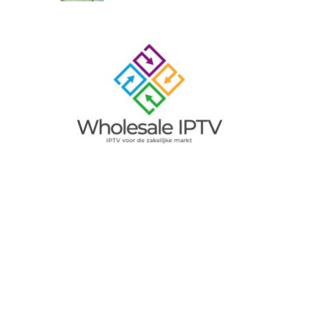
Image