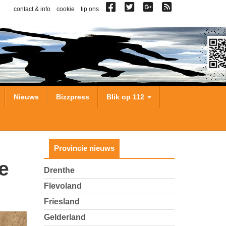
contact & info
cookie
tip ons
Nieuws
Bizzpress
Blik op 112
Provincie nieuws
Drenthe
Flevoland
Friesland
Gelderland