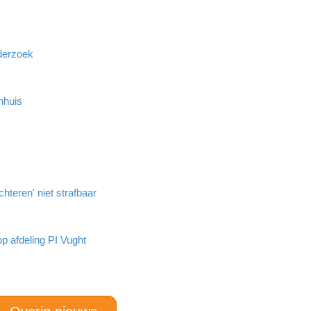
derzoek
nhuis
hteren' niet strafbaar
op afdeling PI Vught