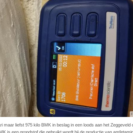
F
i maar liefst 975 kilo BMK in beslag in een loods aan het Zeggeveld 
K is een grondstof die gebruikt wordt bij de productie van amfetami