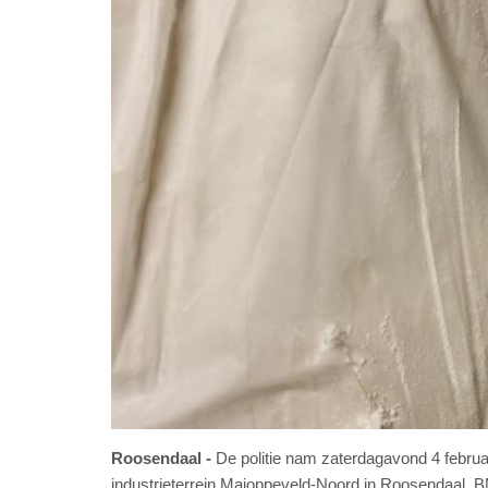
Roosendaal
De politie nam zaterdagavond 4 februar
industrieterrein Majoppeveld-Noord in Roosendaal. BM