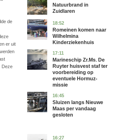
Natuurbrand in
Zuidlaren
ndde de
18:52
utrecht
nieuws
Romeinen komen naar
Wilhelmina
 deze
Kinderziekenhuis
n er uit
 werden
17:11
zuid-
nieuws
holland
ast
Marineschip Zr.Ms. De
Ruyter huisvest staf ter
. Deze
voorbereiding op
eventuele Hormuz-
missie
16:45
zuid-
nieuws
holland
Sluizen langs Nieuwe
Maas per vandaag
gesloten
16:27
limburg
nieuws