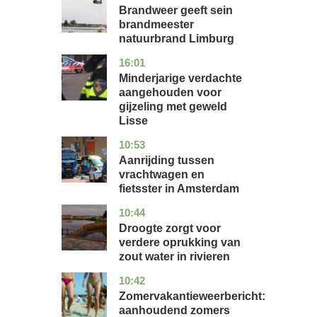
Brandweer geeft sein
brandmeester
natuurbrand Limburg
16:01
zuid-
nieuws
holland
Minderjarige verdachte
aangehouden voor
gijzeling met geweld
Lisse
10:53
noord-
nieuws
holland
Aanrijding tussen
vrachtwagen en
fietsster in Amsterdam
10:44
gelderland
nieuws
Droogte zorgt voor
verdere oprukking van
zout water in rivieren
10:42
utrecht
nieuws
Zomervakantieweerbericht:
aanhoudend zomers