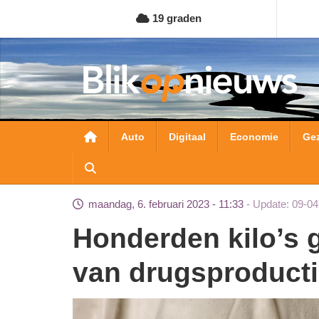
Overslaan
19 graden
en
naar
de
inhoud
gaan
Hoofdnavigatie
Auto
Digitaal
Economie
Ge
maandag, 6. februari 2023 - 11:33
Update: 09-04
Honderden kilo’s grondstoffen ten behoeve
van drugsproduct