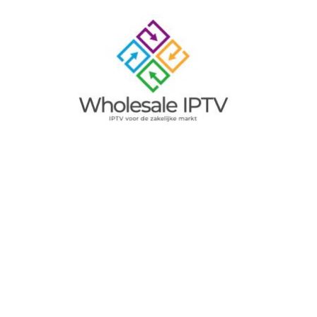
Image