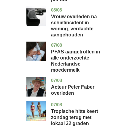
08/08
zuid-
nieuws
holland
Vrouw overleden na
schietincident in
woning, verdachte
aangehouden
07/08
utrecht
gezondheid
PFAS aangetroffen in
alle onderzochte
Nederlandse
moedermelk
07/08
noord-
glossy
holland
Acteur Peter Faber
overleden
07/08
utrecht
nieuws
Tropische hitte keert
zondag terug met
lokaal 32 graden