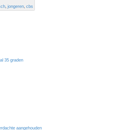
sch
jongeren
cbs
aal 35 graden
 verdachte aangehouden