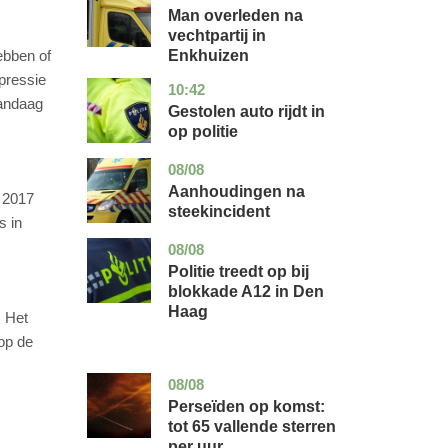
holland
Man overleden na
vechtpartij in
Enkhuizen
ebben of
pressie
10:42
noord-
nieuws
vandaag
brabant
Gestolen auto rijdt in
op politie
08/08
utrecht
nieuws
Aanhoudingen na
n 2017
steekincident
s in
08/08
zuid-
nieuws
holland
Politie treedt op bij
blokkade A12 in Den
Haag
. Het
op de
08/08
utrecht
nieuws
Perseïden op komst:
tot 65 vallende sterren
per uur