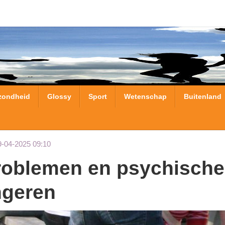
zondheid
Glossy
Sport
Wetenschap
Buitenland
9-04-2025 09:10
ngeren