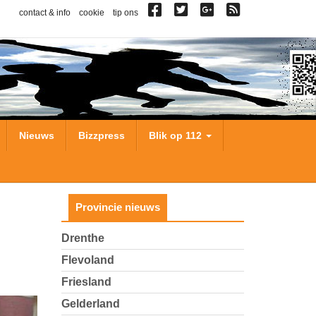
contact & info
cookie
tip ons
Nieuws
Bizzpress
Blik op 112
Provincie nieuws
Drenthe
Flevoland
Friesland
Gelderland