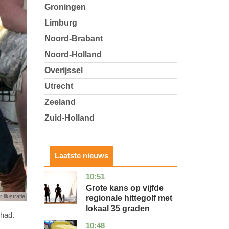
Groningen
Limburg
Noord-Brabant
Noord-Holland
Overijssel
Utrecht
Zeeland
Zuid-Holland
Laatste nieuws
10:51
utrecht
nieuws
Grote kans op vijfde
 illustratie
regionale hittegolf met
lokaal 35 graden
ehad.
10:48
noord-
nieuws