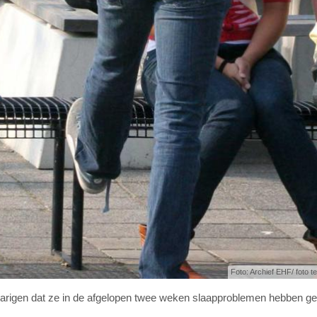
Foto: Archief EHF/ foto ter
5-jarigen dat ze in de afgelopen twee weken slaapproblemen hebben g