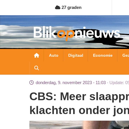
Overslaan
27 graden
en
naar
de
inhoud
gaan
Hoofdnavigatie
Auto
Digitaal
Economie
Ge
donderdag, 9. november 2023 - 11:03
Update: 0
CBS: Meer slaapproblemen en psychische
klachten onder jo