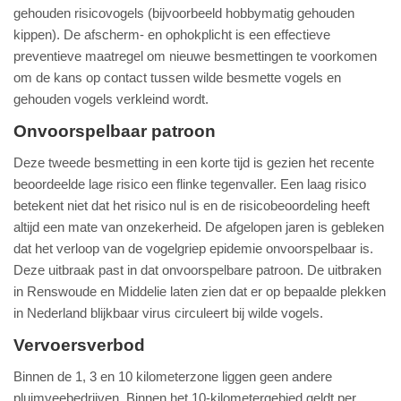
gehouden risicovogels (bijvoorbeeld hobbymatig gehouden
kippen). De afscherm- en ophokplicht is een effectieve
preventieve maatregel om nieuwe besmettingen te voorkomen
om de kans op contact tussen wilde besmette vogels en
gehouden vogels verkleind wordt.
Onvoorspelbaar patroon
Deze tweede besmetting in een korte tijd is gezien het recente
beoordeelde lage risico een flinke tegenvaller. Een laag risico
betekent niet dat het risico nul is en de risicobeoordeling heeft
altijd een mate van onzekerheid. De afgelopen jaren is gebleken
dat het verloop van de vogelgriep epidemie onvoorspelbaar is.
Deze uitbraak past in dat onvoorspelbare patroon. De uitbraken
in Renswoude en Middelie laten zien dat er op bepaalde plekken
in Nederland blijkbaar virus circuleert bij wilde vogels.
Vervoersverbod
Binnen de 1, 3 en 10 kilometerzone liggen geen andere
pluimveebedrijven. Binnen het 10-kilometergebied geldt per