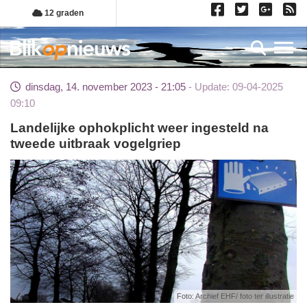
Overslaan
12 graden
en
naar
Toggl
de
inhoud
dinsdag, 14. november 2023 - 21:05
Update: 09-04-2025
gaan
09:10
Landelijke ophokplicht weer ingesteld na
tweede uitbraak vogelgriep
Foto: Archief EHF/ foto ter illustratie