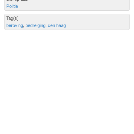
Politie
Tag(s)
beroving
bedreiging
den haag