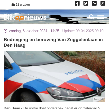
Overslaan
21 graden
en
naar
Toggl
de
inhoud
zondag, 6. oktober 2024 - 14:25
Update: 09-04-2025 09:10
gaan
Bedreiging en beroving Van Zeggelenlaan in
Den Haag
Foto: MV
Den Haag
De politie doet onderzoek nadat er op zaterdag 5