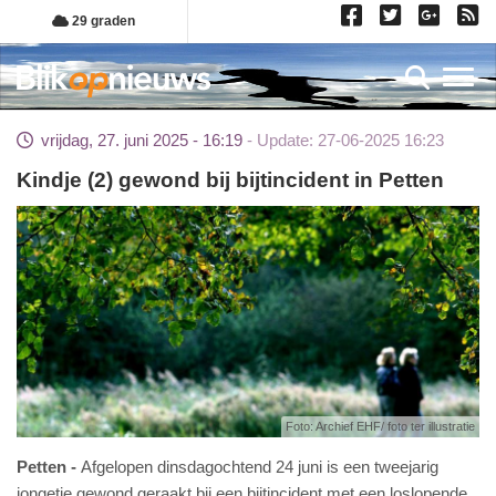
Overslaan
29 graden
en
naar
Toggl
de
inhoud
vrijdag, 27. juni 2025 - 16:19
Update: 27-06-2025 16:23
gaan
Kindje (2) gewond bij bijtincident in Petten
Foto: Archief EHF/ foto ter illustratie
Petten
Afgelopen dinsdagochtend 24 juni is een tweejarig
jongetje gewond geraakt bij een bijtincident met een loslopende