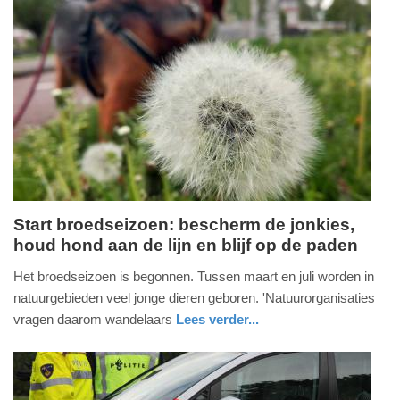
09:43
Update:
10-
06-
2026
09:47
Start broedseizoen: bescherm de jonkies,
houd hond aan de lijn en blijf op de paden
zondag,
15.
Het broedseizoen is begonnen. Tussen maart en juli worden in
maart
natuurgebieden veel jonge dieren geboren. 'Natuurorganisaties
2026
vragen daarom wandelaars
Lees verder...
-
nieuws
noord-
16:46
holland
Update: