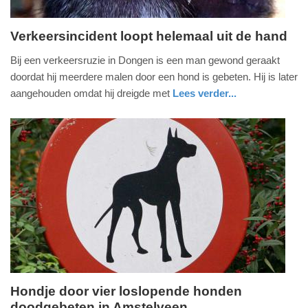
Verkeersincident loopt helemaal uit de hand
vrijdag,
Bij een verkeersruzie in Dongen is een man gewond geraakt
24.
doordat hij meerdere malen door een hond is gebeten. Hij is later
mei
aangehouden omdat hij dreigde met
Lees verder...
2024
nieuws
noord-
politie
-
brabant
10:06
Update:
09-
04-
2025
09:10
Hondje door vier loslopende honden
doodgebeten in Amstelveen
dinsdag,