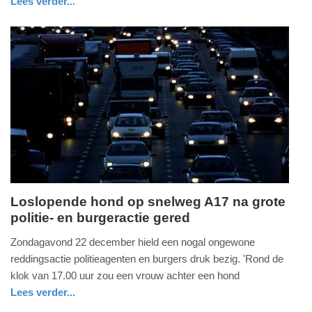
Lees verder...
nieuws
utrecht
Update:
09-
04-
2025
09:10
Loslopende hond op snelweg A17 na grote
politie- en burgeractie gered
maandag,
23.
Zondagavond 22 december hield een nogal ongewone
december
reddingsactie politieagenten en burgers druk bezig. 'Rond de
2024
klok van 17.00 uur zou een vrouw achter een hond
-
Lees verder...
16:43
nieuws
noord-
politie