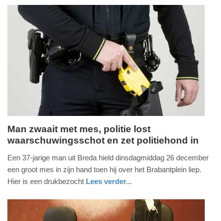
15:26
Update:
09-
04-
2025
09:10
Man zwaait met mes, politie lost
waarschuwingsschot en zet politiehond in
woensdag,
27.
Een 37-jarige man uit Breda hield dinsdagmiddag 26 december
december
een groot mes in zijn hand toen hij over het Brabantplein liep.
2023
Hier is een drukbezocht
Lees verder...
-
nieuws
noord-
12:47
brabant