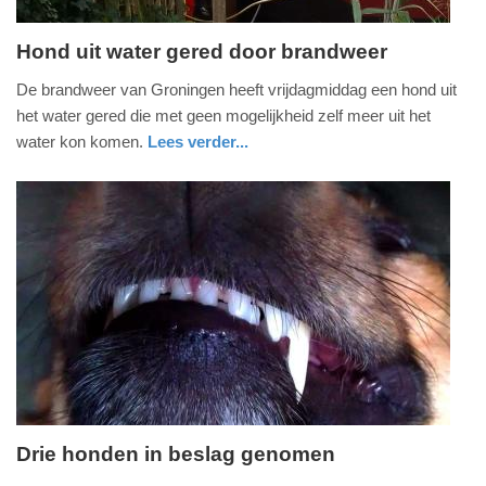
Hond uit water gered door brandweer
vrijdag,
De brandweer van Groningen heeft vrijdagmiddag een hond uit
29.
het water gered die met geen mogelijkheid zelf meer uit het
september
water kon komen.
Lees verder...
2023
nieuws
groningen
brandweer
-
18:48
Update:
09-
04-
2025
09:10
Drie honden in beslag genomen
donderdag,