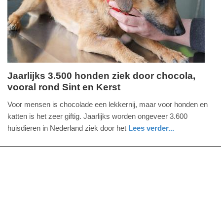
2025
09:10
Jaarlijks 3.500 honden ziek door chocola,
vooral rond Sint en Kerst
donderdag,
23.
Voor mensen is chocolade een lekkernij, maar voor honden en
november
katten is het zeer giftig. Jaarlijks worden ongeveer 3.600
2023
huisdieren in Nederland ziek door het
Lees verder...
-
nieuws
utrecht
16:58
Update:
09-
04-
2025
09:10