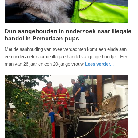
Duo aangehouden in onderzoek naar Illegale
handel in Pomeriaan-pups
woensdag,
1.
Met de aanhouding van twee verdachten komt een einde aan
november
een onderzoek naar de illegale handel van jonge hondjes. Een
2023
man van 26 jaar en een 20-jarige vrouw
Lees verder...
-
nieuws
noord-
politie
19:03
holland
Update:
09-
04-
2025
09:10