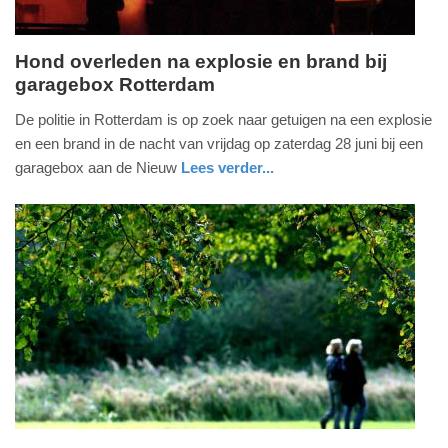
Hond overleden na explosie en brand bij
garagebox Rotterdam
zaterdag,
28.
De politie in Rotterdam is op zoek naar getuigen na een explosie
juni
en een brand in de nacht van vrijdag op zaterdag 28 juni bij een
2025
garagebox aan de Nieuw
Lees verder...
-
nieuws
politie
16:27
Update:
28-
06-
2025
16:33