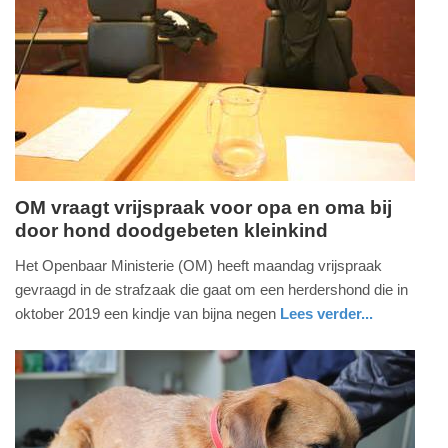
Update:
09-
04-
2025
09:10
OM vraagt vrijspraak voor opa en oma bij
door hond doodgebeten kleinkind
maandag,
18.
Het Openbaar Ministerie (OM) heeft maandag vrijspraak
december
gevraagd in de strafzaak die gaat om een herdershond die in
2023
oktober 2019 een kindje van bijna negen
Lees verder...
-
nieuws
noord-
18:35
holland
Update:
09-
04-