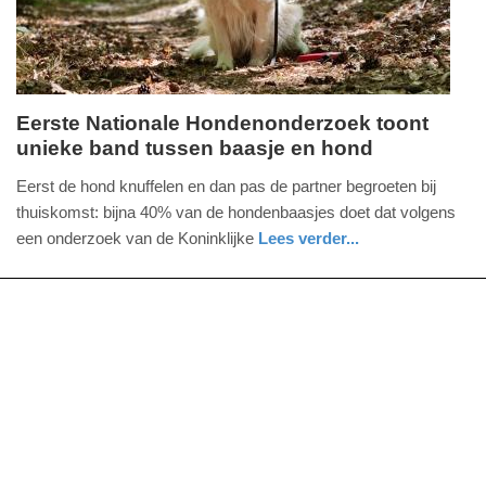
Eerste Nationale Hondenonderzoek toont
unieke band tussen baasje en hond
maandag,
25.
Eerst de hond knuffelen en dan pas de partner begroeten bij
augustus
thuiskomst: bijna 40% van de hondenbaasjes doet dat volgens
2025
een onderzoek van de Koninklijke
Lees verder...
-
nieuws
noord-
11:46
holland
Update:
25-
08-
2025
11:48