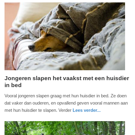
brabant
Update:
09-
04-
2025
09:10
Jongeren slapen het vaakst met een huisdier
in bed
vrijdag,
4.
Vooral jongeren slapen graag met hun huisdier in bed. Ze doen
oktober
dat vaker dan ouderen, en opvallend geven vooral mannen aan
2024
met hun huisdier te slapen. Verder
Lees verder...
-
nieuws
zuid-
11:26
holland