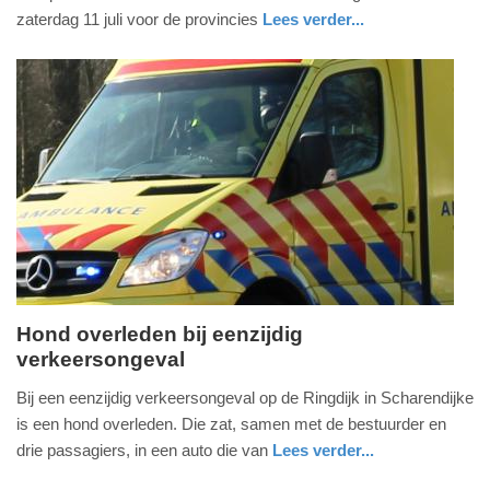
2026
zaterdag 11 juli voor de provincies
Lees verder...
-
nieuws
utrecht
15:15
Update:
10-
07-
2026
17:58
Hond overleden bij eenzijdig
verkeersongeval
woensdag,
10.
Bij een eenzijdig verkeersongeval op de Ringdijk in Scharendijke
juni
is een hond overleden. Die zat, samen met de bestuurder en
2026
drie passagiers, in een auto die van
Lees verder...
-
nieuws
zeeland
politie