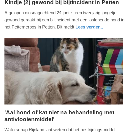
Kindje (2) gewond bij bijtincident in Petten
vrijdag,
Afgelopen dinsdagochtend 24 juni is een tweejarig jongetje
27.
gewond geraakt bij een bijtincident met een loslopende hond in
juni
het Pettemerbos in Petten. Dit meldt
Lees verder...
2025
nieuws
noord-
politie
-
holland
16:19
Update:
27-
06-
2025
16:23
'Aai hond of kat niet na behandeling met
antivlooienmiddel'
woensdag,
21.
Waterschap Rijnland laat weten dat het bestrijdingsmiddel