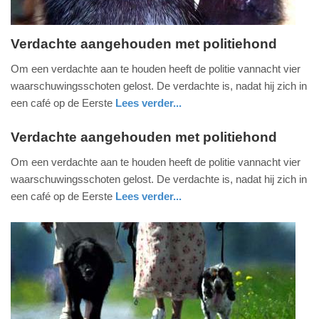
Verdachte aangehouden met politiehond
zaterdag,
Om een verdachte aan te houden heeft de politie vannacht vier
23.
waarschuwingsschoten gelost. De verdachte is, nadat hij zich in
augustus
een café op de Eerste
Lees verder...
2025
nieuws
noord-
politie
-
holland
Verdachte aangehouden met politiehond
12:24
zaterdag,
Om een verdachte aan te houden heeft de politie vannacht vier
23.
waarschuwingsschoten gelost. De verdachte is, nadat hij zich in
Update:
augustus
een café op de Eerste
Lees verder...
23-
2025
nieuws
08-
-
2025
12:24
12:32
Update:
23-
08-