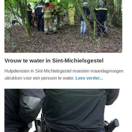
Update:
09-
04-
2025
09:10
Vrouw te water in Sint-Michielsgestel
maandag,
Hulpdiensten in Sint-Michielsgestel moesten maandagmorgen
30.
uitrukken voor een persoon te water.
Lees verder...
september
nieuws
noord-
politie
2024
brabant
-
12:11
Update:
09-
04-