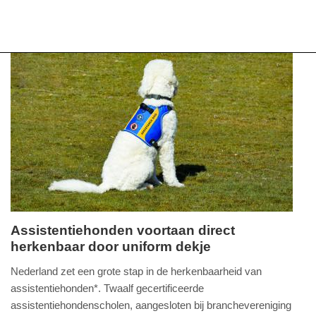
Assistentiehonden voortaan direct
herkenbaar door uniform dekje
dinsdag,
25.
Nederland zet een grote stap in de herkenbaarheid van
maart
assistentiehonden*. Twaalf gecertificeerde
2025
assistentiehondenscholen, aangesloten bij branchevereniging
-