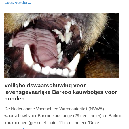
Lees verder...
10:10
nieuws
noord-
holland
Update:
09-
04-
2025
09:10
Veiligheidswaarschuwing voor
levensgevaarlijke Barkoo kauwbotjes voor
dinsdag,
honden
31.
december
De Nederlandse Voedsel- en Warenautoriteit (NVWA)
2024
waarschuwt voor Barkoo kaustange (29 centimeter) en Barkoo
-
kauknochen (geknotet. natur 11 centimeter). 'Deze
18:38