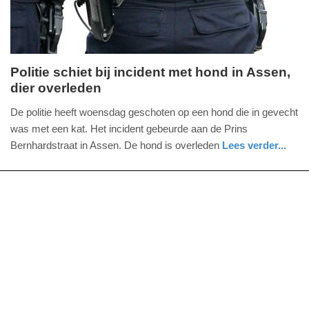
2025
09:10
Politie schiet bij incident met hond in Assen,
dier overleden
woensdag,
18.
De politie heeft woensdag geschoten op een hond die in gevecht
september
was met een kat. Het incident gebeurde aan de Prins
2024
Bernhardstraat in Assen. De hond is overleden
Lees verder...
-
nieuws
drenthe
politie
19:12
Update:
09-
04-
2025
09:10