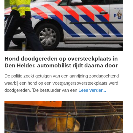
15-
03-
2026
17:05
Hond doodgereden op oversteekplaats in
Den Helder, automobilist rijdt daarna door
zondag,
15.
De politie zoekt getuigen van een aanrijding zondagochtend
februari
waarbij een hond op een voetgangersoversteekplaats werd
2026
doodgereden. 'De bestuurder van een
Lees verder...
-
nieuws
noord-
politie
17:36
holland
Update:
15-
02-