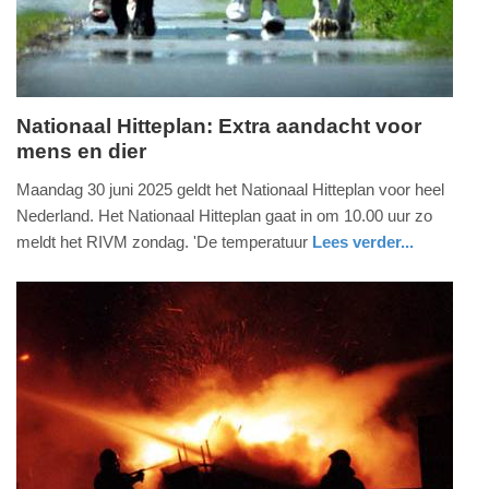
2025
12:31
Nationaal Hitteplan: Extra aandacht voor
mens en dier
zondag,
29.
Maandag 30 juni 2025 geldt het Nationaal Hitteplan voor heel
juni
Nederland. Het Nationaal Hitteplan gaat in om 10.00 uur zo
2025
meldt het RIVM zondag. 'De temperatuur
Lees verder...
-
nieuws
utrecht
16:04
Update:
29-
06-
2025
16:14