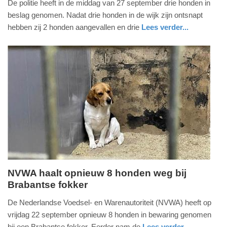
De politie heeft in de middag van 27 september drie honden in
28.
beslag genomen. Nadat drie honden in de wijk zijn ontsnapt
september
hebben zij 2 honden aangevallen en drie
Lees verder...
2023
nieuws
zuid-
politie
-
holland
13:27
Update:
09-
04-
2025
09:10
NVWA haalt opnieuw 8 honden weg bij
Brabantse fokker
vrijdag,
22.
De Nederlandse Voedsel- en Warenautoriteit (NVWA) heeft op
september
vrijdag 22 september opnieuw 8 honden in bewaring genomen
2023
bij een Brabantse fokker. Eerder nam de
Lees verder...