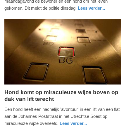
maandagavond de bewoner en een hond om het leven
2024
gekomen. Dit meldt de politie dinsdag.
Lees verder...
-
nieuws
noord-
politie
17:49
brabant
Update:
09-
04-
2025
09:10
Hond komt op miraculeuze wijze boven op
dak van lift terecht
zondag,
21.
Een hond heeft een hachelijk 'avontuur' in een lift van een flat
januari
aan de Johannes Poststraat in het Utrechtse Soest op
2024
miraculeuze wijze overleefd.
Lees verder...
-
nieuws
utrecht
brandweer