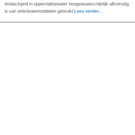
mei
imidacloprid in oppervlaktewater hoogstwaarschijnlijk afkomstig
2025
is van antivlooienmiddelen gebruikt
Lees verder...
-
gezondheid
noord-
10:50
holland
Update:
21-
05-
2025
10:56