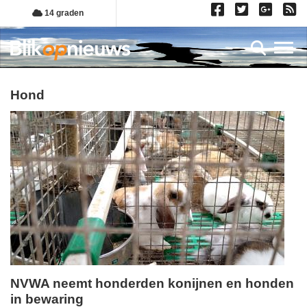
Overslaan
14 graden
en
naar
Toggl
de
inhoud
gaan
hond
NVWA neemt honderden konijnen en honden
in bewaring
vrijdag,