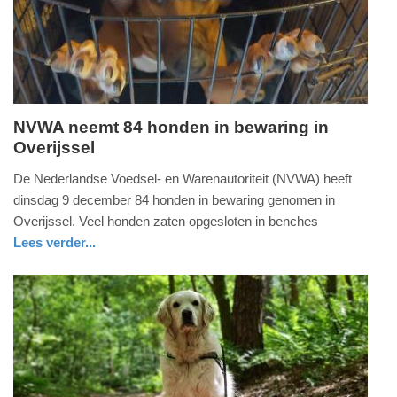
2026
17:42
NVWA neemt 84 honden in bewaring in
Overijssel
woensdag,
10.
De Nederlandse Voedsel- en Warenautoriteit (NVWA) heeft
december
dinsdag 9 december 84 honden in bewaring genomen in
2025
Overijssel. Veel honden zaten opgesloten in benches
-
Lees verder...
18:48
nieuws
overijssel
Update:
10-
12-
2025
18:52