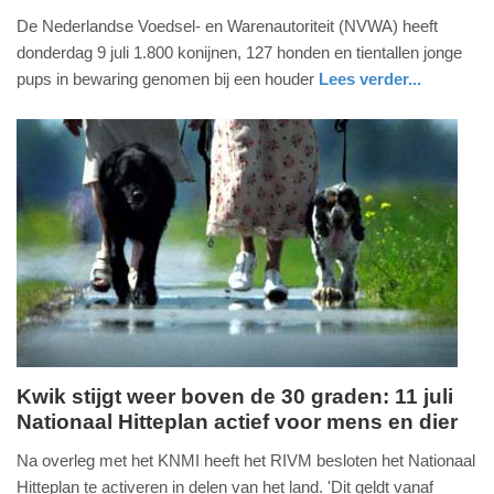
10.
De Nederlandse Voedsel- en Warenautoriteit (NVWA) heeft
juli
donderdag 9 juli 1.800 konijnen, 127 honden en tientallen jonge
2026
pups in bewaring genomen bij een houder
Lees verder...
-
nieuws
zuid-
19:43
holland
Update:
10-
07-
2026
19:45
Kwik stijgt weer boven de 30 graden: 11 juli
Nationaal Hitteplan actief voor mens en dier
vrijdag,
10.
Na overleg met het KNMI heeft het RIVM besloten het Nationaal
juli
Hitteplan te activeren in delen van het land. 'Dit geldt vanaf