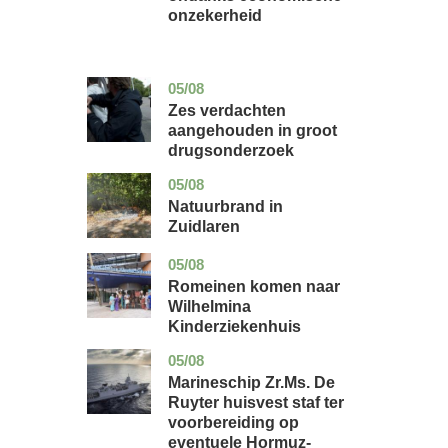
onzekerheid
05/08
zuid-
nieuws
holland
Zes verdachten
aangehouden in groot
drugsonderzoek
05/08
drenthe
nieuws
Natuurbrand in
Zuidlaren
05/08
utrecht
nieuws
Romeinen komen naar
Wilhelmina
Kinderziekenhuis
05/08
zuid-
nieuws
holland
Marineschip Zr.Ms. De
Ruyter huisvest staf ter
voorbereiding op
eventuele Hormuz-