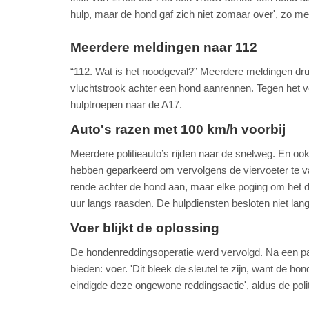
hulp, maar de hond gaf zich niet zomaar over', zo me
Meerdere meldingen naar 112
“112. Wat is het noodgeval?” Meerdere meldingen dr
vluchtstrook achter een hond aanrennen. Tegen het ve
hulptroepen naar de A17.
Auto's razen met 100 km/h voorbij
Meerdere politieauto’s rijden naar de snelweg. En oo
hebben geparkeerd om vervolgens de viervoeter te van
rende achter de hond aan, maar elke poging om het die
uur langs raasden. De hulpdiensten besloten niet lan
Voer blijkt de oplossing
De hondenreddingsoperatie werd vervolgd. Na een paa
bieden: voer. 'Dit bleek de sleutel te zijn, want de
eindigde deze ongewone reddingsactie', aldus de polit