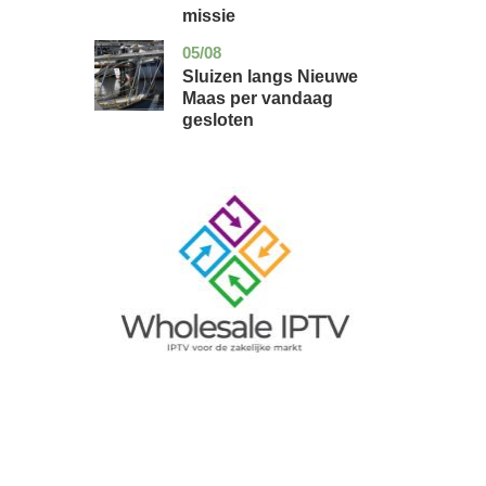
missie
05/08
zuid-
nieuws
holland
Sluizen langs Nieuwe
Maas per vandaag
gesloten
Image