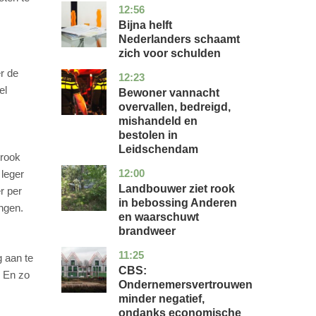
12:56
noord-
economie
holland
Bijna helft
Nederlanders schaamt
zich voor schulden
r de
12:23
zuid-
nieuws
holland
el
Bewoner vannacht
overvallen, bedreigd,
mishandeld en
bestolen in
Leidschendam
trook
12:00
drenthe
nieuws
 leger
Landbouwer ziet rook
r per
in bebossing Anderen
ngen.
en waarschuwt
brandweer
11:25
zuid-
economie
 aan te
holland
CBS:
. En zo
Ondernemersvertrouwen
minder negatief,
ondanks economische