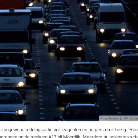
Foto: Archief EHF/ foto ter
 ongewone reddingsactie politieagenten en burgers druk bezig. 'Ron
anrennen op de snelweg A17 bij Moerdijk. Meerdere hulpdiensten sch