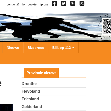
contact & info
cookie
tip ons
Nieuws
Bizzpress
Blik op 112
Provincie nieuws
Drenthe
Flevoland
Friesland
Gelderland