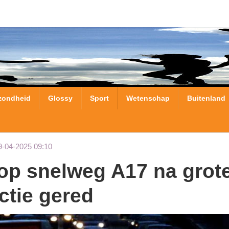
zondheid
Glossy
Sport
Wetenschap
Buitenland
9-04-2025 09:10
actie gered