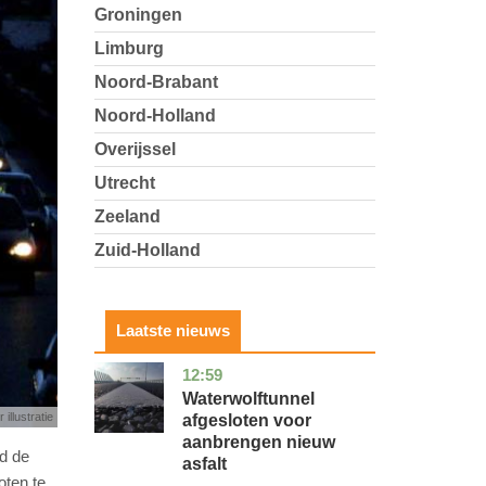
Groningen
Limburg
Noord-Brabant
Noord-Holland
Overijssel
Utrecht
Zeeland
Zuid-Holland
Laatste nieuws
12:59
noord-
nieuws
holland
Waterwolftunnel
 illustratie
afgesloten voor
aanbrengen nieuw
d de
asfalt
oten te