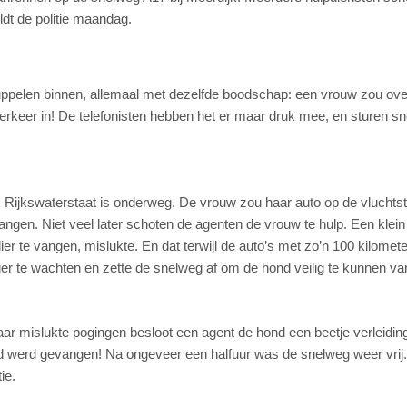
ldt de politie maandag.
uppelen binnen, allemaal met dezelfde boodschap: een vrouw zou ove
rkeer in! De telefonisten hebben het er maar druk mee, en sturen sn
k Rijkswaterstaat is onderweg. De vrouw zou haar auto op de vluchts
gen. Niet veel later schoten de agenten de vrouw te hulp. Een klein
r te vangen, mislukte. En dat terwijl de auto’s met zo’n 100 kilomete
ger te wachten en zette de snelweg af om de hond veilig te kunnen va
r mislukte pogingen besloot een agent de hond een beetje verleiding
 hond werd gevangen! Na ongeveer een halfuur was de snelweg weer vrij
ie.