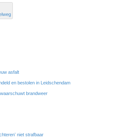
elweg
euw asfalt
ndeld en bestolen in Leidschendam
n waarschuwt brandweer
hteren' niet strafbaar