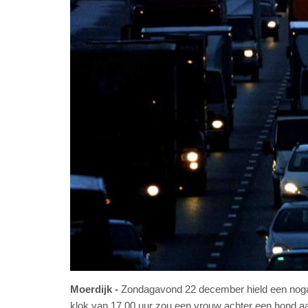
Moerdijk
Zondagavond 22 december hield een nogal
klok van 17.00 uur zou een vrouw achter een hond a