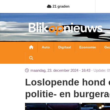
Overslaan
21 graden
en
naar
de
inhoud
gaan
Hoofdnavigatie
Auto
Digitaal
Economie
Ge
maandag, 23. december 2024 - 16:43
Update: 0
Loslopende hond op snelweg A17 na grote
politie- en burger