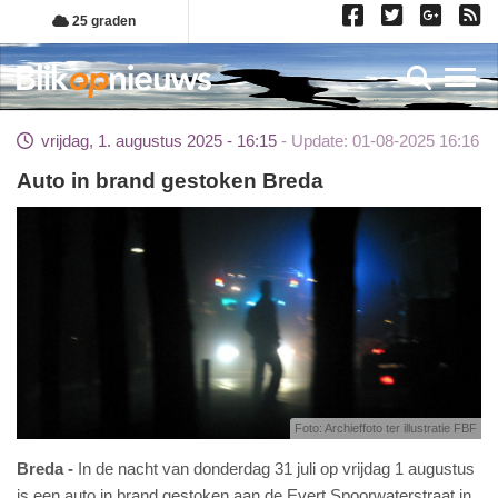
Overslaan
25 graden
en
naar
Toggl
de
inhoud
vrijdag, 1. augustus 2025 - 16:15
Update: 01-08-2025 16:16
gaan
Auto in brand gestoken Breda
Foto: Archieffoto ter illustratie FBF
Breda
In de nacht van donderdag 31 juli op vrijdag 1 augustus
is een auto in brand gestoken aan de Evert Spoorwaterstraat in