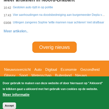
Gestolen auto rijdt in op politie
10:42
Vier aanhoudingen na doodsbedreiging aan burgemeester Depla van Breda
17:43
Uitingen zangeres Sophie 'witte mannen naar achteren' niet strafbaar
03/08
Meer artikelen..
Overig nieuws
Hoofdnavigatie
Nieuwsoverzicht
Auto
Digitaal
Economie
Gezondheid
Glossy
Sport
Wetenschap
Buitenland
Nieuws
Bizzpress
Blik op 112
Provincies
Weekoverzicht
Door gebruik te maken van deze website of door hiernaast op "Akkoord"
Copyright Blik Op Nieuws 2026
gehost
Zoeken
te klikken gaat u akkoord met het gebruik van cookies op de website.
EK-Media.nl
door
Meer informatie
Accept