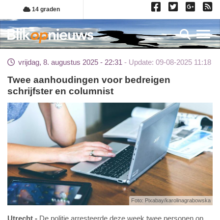
Overslaan
14 graden
en
naar
Toggl
de
inhoud
vrijdag, 8. augustus 2025 - 22:31
Update: 09-08-2025 11:18
gaan
Twee aanhoudingen voor bedreigen
schrijfster en columnist
Foto: Pixabay/karolinagrabowska
Utrecht
De politie arresteerde deze week twee personen op