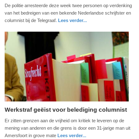
De politie arresteerde deze week twee personen op verdenking
augustus
van het bedreigen van een bekende Nederlandse schrijfster en
2025
columnist bij de Telegraaf.
Lees verder...
-
22:31
Update:
09-
08-
2025
11:18
Werkstraf geëist voor belediging columnist
dinsdag,
Er zitten grenzen aan de vrijheid om kritiek te leveren op de
20.
mening van anderen en die grens is door een 31-jarige man uit
augustus
Amersfoort in grove mate
Lees verder...