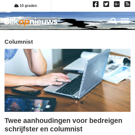
Overslaan
10 graden
en
naar
Toggl
de
inhoud
gaan
columnist
Twee aanhoudingen voor bedreigen
vrijdag,
schrijfster en columnist
8.