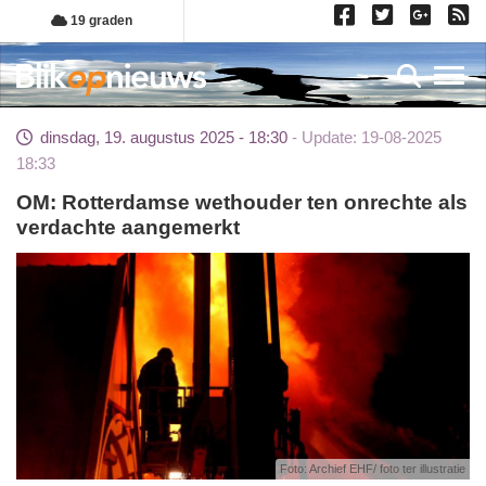
Overslaan
19 graden
en
naar
Toggl
de
inhoud
dinsdag, 19. augustus 2025 - 18:30
Update: 19-08-2025
gaan
18:33
OM: Rotterdamse wethouder ten onrechte als
verdachte aangemerkt
Foto: Archief EHF/ foto ter illustratie