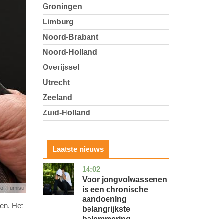
Groningen
Limburg
Noord-Brabant
Noord-Holland
Overijssel
Utrecht
Zeeland
Zuid-Holland
Laatste nieuws
14:02
utrecht
gezondheid
Voor jongvolwassenen
to: Tumisu
is een chronische
aandoening
en. Het
belangrijkste
belemmering