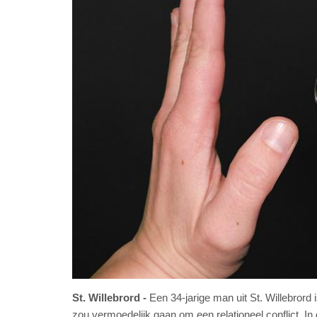
St. Willebrord
Een 34-jarige man uit St. Willebro
zou vermoedelijk gaan om een relationeel conflict. 