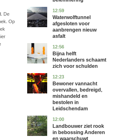
12:59
noord-
nieuws
d. De
holland
Waterwolftunnel
oek. Op
afgesloten voor
iek
aanbrengen nieuw
asfalt
ier
e
12:56
noord-
economie
holland
Bijna helft
Nederlanders schaamt
zich voor schulden
12:23
zuid-
nieuws
holland
Bewoner vannacht
overvallen, bedreigd,
mishandeld en
bestolen in
Leidschendam
12:00
drenthe
nieuws
Landbouwer ziet rook
in bebossing Anderen
en waarschuwt