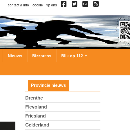
contact & info
cookie
tip ons
Nieuws
Bizzpress
Blik op 112
Provincie nieuws
Drenthe
Flevoland
Friesland
Gelderland