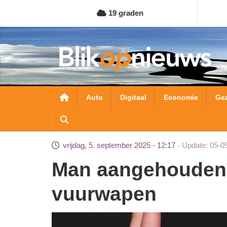
Overslaan
19 graden
en
naar
de
inhoud
gaan
Hoofdnavigatie
Auto
Digitaal
Economie
Ge
vrijdag, 5. september 2025 - 12:17
Update: 05-0
Man aangehouden voor bedreiging met
vuurwapen