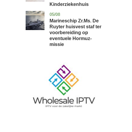
Kinderziekenhuis
05/08
zuid-
nieuws
holland
Marineschip Zr.Ms. De
Ruyter huisvest staf ter
voorbereiding op
eventuele Hormuz-
missie
Image