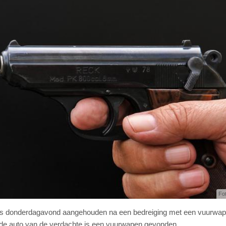
Fo
rd is donderdagavond aangehouden na een bedreiging met een vuurwap
In de auto van de verdachte is een vuurwapen gevonden.