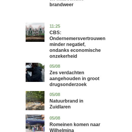
brandweer
11:25
zuid-
economie
holland
CBS:
Ondernemersvertrouwen
minder negatief,
ondanks economische
onzekerheid
05/08
zuid-
nieuws
holland
Zes verdachten
aangehouden in groot
drugsonderzoek
05/08
drenthe
nieuws
Natuurbrand in
Zuidlaren
05/08
utrecht
nieuws
Romeinen komen naar
Wilhelmina