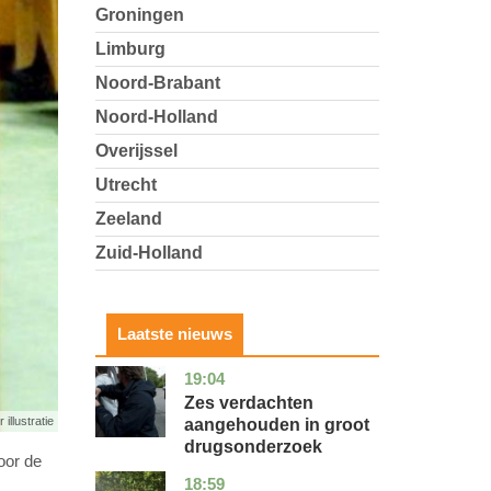
Groningen
Limburg
Noord-Brabant
Noord-Holland
Overijssel
Utrecht
Zeeland
Zuid-Holland
Laatste nieuws
19:04
zuid-
nieuws
holland
Zes verdachten
 illustratie
aangehouden in groot
drugsonderzoek
oor de
18:59
drenthe
nieuws