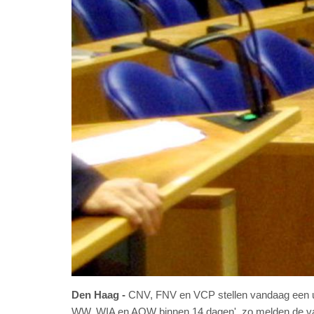
Den Haag
CNV, FNV en VCP stellen vandaag een ult
WW, WIA en AOW binnen 14 dagen', zo melden de v