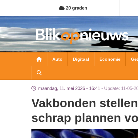
Overslaan
20 graden
en
naar
de
inhoud
gaan
Hoofdnavigatie
Auto
Digitaal
Economie
Ge
maandag, 11. mei 2026 - 16:41
Update: 11-05-2
Vakbonden stellen ultimatum aan kabinet:
schrap plannen v