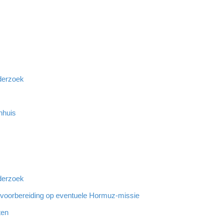
derzoek
nhuis
derzoek
r voorbereiding op eventuele Hormuz-missie
ten