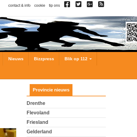
contact & info
cookie
tip ons
Nieuws
Bizzpress
Blik op 112
Provincie nieuws
Drenthe
Flevoland
Friesland
Gelderland