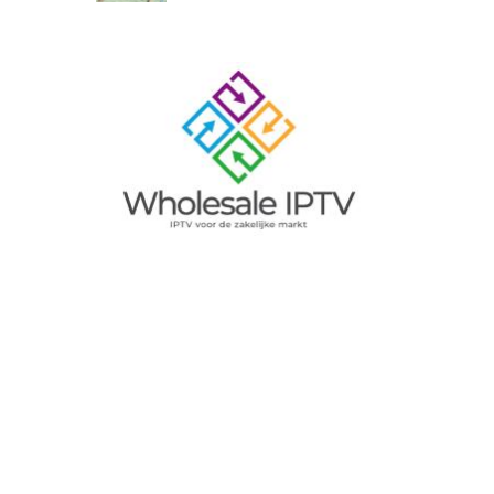
Image