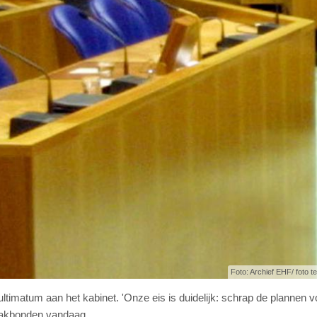
Foto: Archief EHF/ foto ter
imatum aan het kabinet. 'Onze eis is duidelijk: schrap de plannen v
akbonden vandaag.