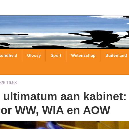
zondheid
Glossy
Sport
Wetenschap
Buitenland
026 16:53
oor WW, WIA en AOW