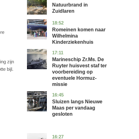
Natuurbrand in
Zuidlaren
18:52
utrecht
nieuws
Romeinen komen naar
ere
Wilhelmina
Kinderziekenhuis
17:11
zuid-
nieuws
holland
Marineschip Zr.Ms. De
ng zijn
Ruyter huisvest staf ter
e bijl.
voorbereiding op
eventuele Hormuz-
missie
16:45
zuid-
nieuws
holland
Sluizen langs Nieuwe
Maas per vandaag
gesloten
16:27
limburg
nieuws