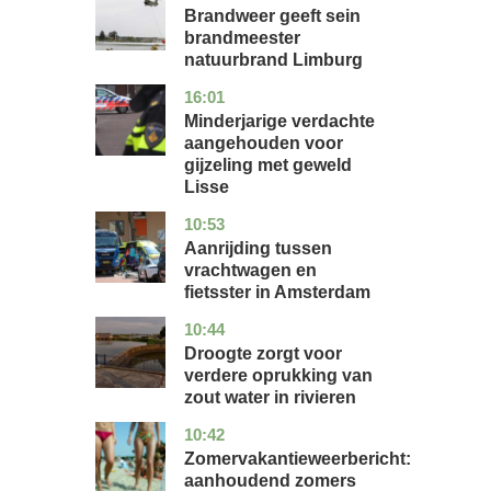
Brandweer geeft sein
brandmeester
natuurbrand Limburg
16:01
zuid-
nieuws
holland
Minderjarige verdachte
aangehouden voor
gijzeling met geweld
Lisse
10:53
noord-
nieuws
holland
Aanrijding tussen
vrachtwagen en
fietsster in Amsterdam
10:44
gelderland
nieuws
Droogte zorgt voor
verdere oprukking van
zout water in rivieren
10:42
utrecht
nieuws
Zomervakantieweerbericht:
aanhoudend zomers