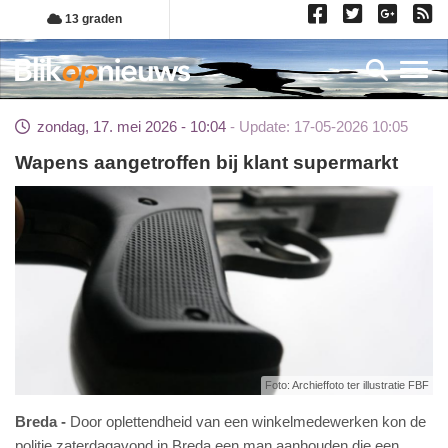
Overslaan
13 graden
en
naar
Toggl
de
inhoud
zondag, 17. mei 2026 - 10:04
Update: 17-05-2026 10:05
gaan
Wapens aangetroffen bij klant supermarkt
Foto: Archieffoto ter illustratie FBF
Breda
Door oplettendheid van een winkelmedewerken kon de
politie zaterdagavond in Breda een man aanhouden die een