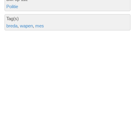
Politie
Tag(s)
breda
wapen
mes