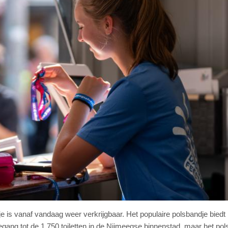
je is vanaf vandaag weer verkrijgbaar. Het populaire polsbandje biedt
gang tot de 1.750 toiletten in de Nijmeegse binnenstad, maar het pol