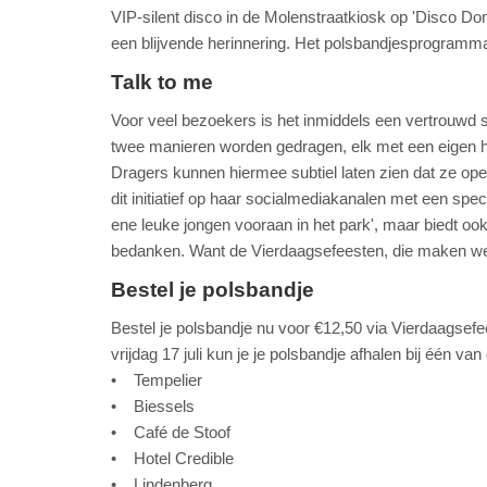
VIP-silent disco in de Molenstraatkiosk op 'Disco Don
een blijvende herinnering. Het polsbandjesprogramma
Talk to me
Voor veel bezoekers is het inmiddels een vertrouwd s
twee manieren worden gedragen, elk met een eigen herk
Dragers kunnen hiermee subtiel laten zien dat ze op
dit initiatief op haar socialmediakanalen met een spec
ene leuke jongen vooraan in het park', maar biedt o
bedanken. Want de Vierdaagsefeesten, die maken w
Bestel je polsbandje
Bestel je polsbandje nu voor €12,50 via Vierdaagsefee
vrijdag 17 juli kun je je polsbandje afhalen bij één va
• Tempelier
• Biessels
• Café de Stoof
• Hotel Credible
• Lindenberg