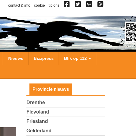
contact & info
cookie
tip ons
Nieuws
Bizzpress
Blik op 112
Provincie nieuws
Drenthe
Flevoland
Friesland
Gelderland