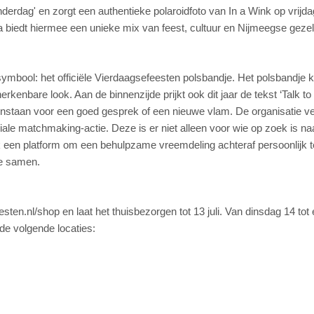
derdag' en zorgt een authentieke polaroidfoto van In a Wink op vrijda
 biedt hiermee een unieke mix van feest, cultuur en Nijmeegse gezell
ymbool: het officiële Vierdaagsefeesten polsbandje. Het polsbandje 
enbare look. Aan de binnenzijde prijkt ook dit jaar de tekst ‘Talk to
enstaan voor een goed gesprek of een nieuwe vlam. De organisatie ve
iale matchmaking-actie. Deze is er niet alleen voor wie op zoek is naa
ok een platform om een behulpzame vreemdeling achteraf persoonlijk t
e samen.
sten.nl/shop en laat het thuisbezorgen tot 13 juli. Van dinsdag 14 tot
n de volgende locaties: