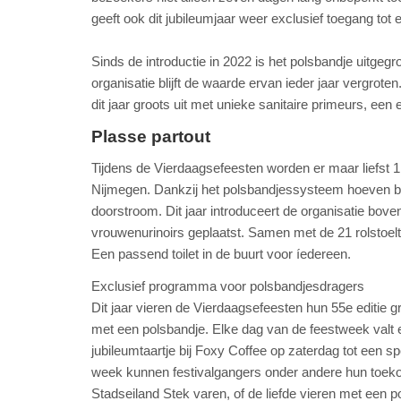
geeft ook dit jubileumjaar weer exclusief toegang to
Sinds de introductie in 2022 is het polsbandje uitge
organisatie blijft de waarde ervan ieder jaar vergroten.
dit jaar groots uit met unieke sanitaire primeurs, 
Plasse partout
Tijdens de Vierdaagsefeesten worden er maar liefst 1.
Nijmegen. Dankzij het polsbandjessysteem hoeven bezo
doorstroom. Dit jaar introduceert de organisatie bove
vrouwenurinoirs geplaatst. Samen met de 21 rolstoelt
Een passend toilet in de buurt voor íedereen.
Exclusief programma voor polsbandjesdragers
Dit jaar vieren de Vierdaagsefeesten hun 55e editie
met een polsbandje. Elke dag van de feestweek valt 
jubileumtaartje bij Foxy Coffee op zaterdag tot een s
week kunnen festivalgangers onder andere hun toekom
Stadseiland Stek varen, of de liefde vieren met een 