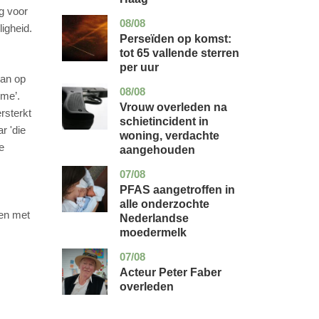
g voor
08/08
utrecht
nieuws
igheid.
Perseïden op komst:
tot 65 vallende sterren
per uur
kan op
08/08
zuid-
nieuws
 me’.
holland
Vrouw overleden na
rsterkt
schietincident in
r 'die
woning, verdachte
e
aangehouden
07/08
utrecht
gezondheid
PFAS aangetroffen in
alle onderzochte
 en met
Nederlandse
moedermelk
07/08
noord-
glossy
holland
Acteur Peter Faber
overleden