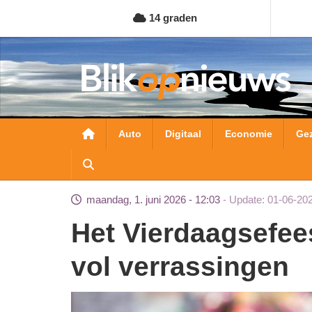
Overslaan
14 graden
en
naar
de
inhoud
gaan
Hoofdnavigatie
Auto
Digitaal
Economie
Ge
maandag, 1. juni 2026 - 12:03
Update: 01-06-20
Het Vierdaagsefeesten polsbandje zit weer
vol verrassingen