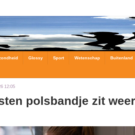
zondheid
Glossy
Sport
Wetenschap
Buitenland
26 12:05