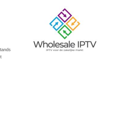
Image
stands
t