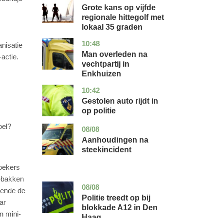
Grote kans op vijfde
regionale hittegolf met
lokaal 35 graden
10:48
noord-
nieuws
anisatie
holland
Man overleden na
actie.
vechtpartij in
Enkhuizen
10:42
noord-
nieuws
brabant
Gestolen auto rijdt in
op politie
oel?
08/08
utrecht
nieuws
Aanhoudingen na
steekincident
zoekers
gebakken
08/08
zuid-
nieuws
urende de
holland
Politie treedt op bij
ar
blokkade A12 in Den
n mini-
Haag