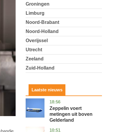
Groningen
Limburg
Noord-Brabant
Noord-Holland
Overijssel
Utrecht
Zeeland
Zuid-Holland
Laatste nieuws
18:56
gelderland
nieuws
Zeppelin voert
metingen uit boven
Gelderland
10:51
utrecht
nieuws
sbandje