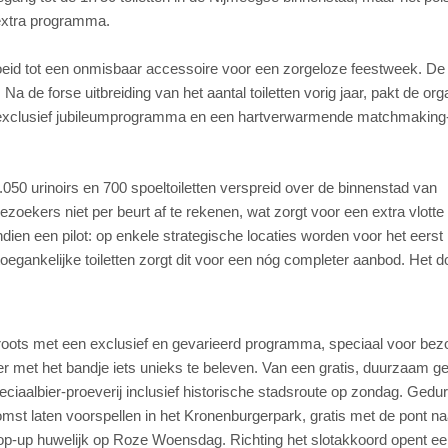
t extra programma.
groeid tot een onmisbaar accessoire voor een zorgeloze feestweek. De
 Na de forse uitbreiding van het aantal toiletten vorig jaar, pakt de org
een exclusief jubileumprogramma en een hartverwarmende matchmaking-
050 urinoirs en 700 spoeltoiletten verspreid over de binnenstad van
ekers niet per beurt af te rekenen, wat zorgt voor een extra vlotte
ndien een pilot: op enkele strategische locaties worden voor het eerst
oegankelijke toiletten zorgt dit voor een nóg completer aanbod. Het d
 groots met een exclusief en gevarieerd programma, speciaal voor be
er met het bandje iets unieks te beleven. Van een gratis, duurzaam 
peciaalbier-proeverij inclusief historische stadsroute op zondag. Ged
st laten voorspellen in het Kronenburgerpark, gratis met de pont na
pop-up huwelijk op Roze Woensdag. Richting het slotakkoord opent ee